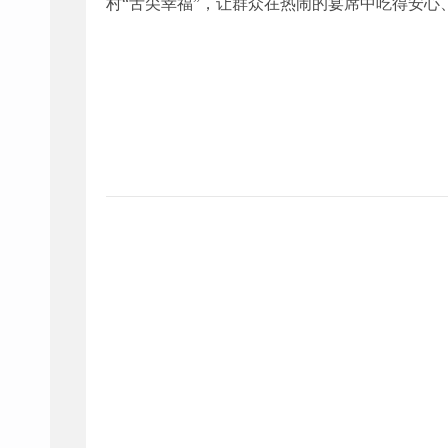
村“舌尖幸福”，让群众在热闹的宴席中吃得安心