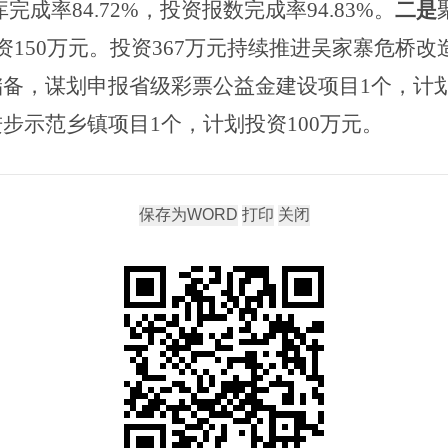
库完成率
84.72%
，投资报数完成率
94.83%
。
二是
资
150
万元。
投资
367
万元
持续推进
吴家寨危桥改
储备
，
谋划申报省级彩票公益金建设项目
1
个，计
进步示范乡镇项目
1
个，计划投资
100
万元
。