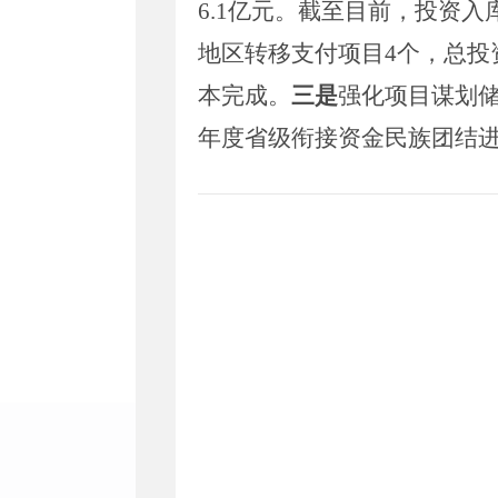
6.1
亿元。截至目前，投资入
地区转移支付项目
4
个，总投
本完成。
三是
强化项目谋划
年度省级
衔接
资金民族团结