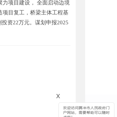
聚力项目建设，
全面启动边境
造项目复工，桥梁主体工程基
划投资
22
万元
。
谋划申报
2025
x