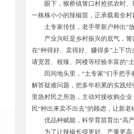
眼下，猴桥镇箐口村抢抓农时、
一株株小小的辣椒苗，正承载着全村
土专家传技，老手带新户种出
“
产业兴旺
是乡村振兴的
底气，
箐
在
“
种得好、卖得好、赚得多
”
上下功
请
宽普、根臻、阿楼
等经验丰富的
“
田间地头里，
“
土专家
”
们手把手
解答疑难问题，把多年积累的实践经
里急村民之所急，主动对接收购企业
民
“
种出来卖不出去
”
的顾虑，让新老
优品种赋能
，
科学育苗育出
“高
为了让辣椒长得更好、产量更高