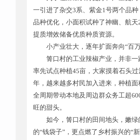
一引进了杂交
3
系、紫金
1
号两个品种
品种优化，
小面积试种了神幽、航天
提质增效储备优质种质资源。
小产业壮大
，
逐年扩面奔向
“百
箐口村的工业辣椒
产业
，并非一
率先试点种植
45
亩，大家摸着石头过
年，越来越多村民加入进来，种植面
全周期带动本地及周边群众务工超
60
旺的甜头。
如今，箐口村的田间地头，嫩绿
的
“
钱袋子
”
，更点燃了乡村振兴的
“
新