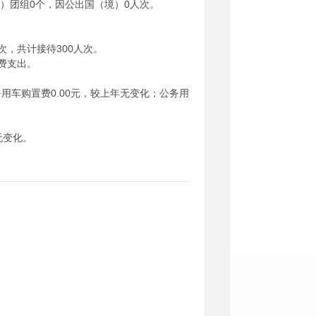
境）团组0个，因公出国（境）0人次。
次，共计接待300人次。
费支出。
务用车购置费0.00元，较上年无变化；公务用
无变化。