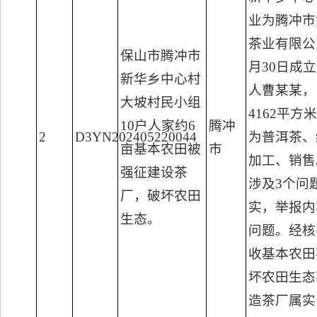
业为腾冲市
茶业有限公司
保山市腾冲市
月30日成
新华乡中心村
人曹某某，
大坡村民小组
4162平方
10户人家约6
腾冲
2
D3YN202405220044
为普洱茶、
亩基本农田被
市
加工、销售
强征建设茶
涉及3个问
厂，破坏农田
实，举报内
生态。
问题。经核
收基本农田
坏农田生态
造茶厂属实