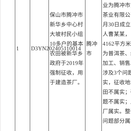
业为腾冲市
保山市腾冲市
茶业有限公司
新华乡中心村
月30日成
大坡村民小组
人曹某某，
10多户的基本
腾冲
4162平方
1
D3YN202405110014
农田被新华乡
市
为普洱茶、
政府于2019年
加工、销售
强制征收，用
涉及3个问
于建造茶厂。
实，征收地
田不属实；
题不属实；
厂属实。整
问题部分属