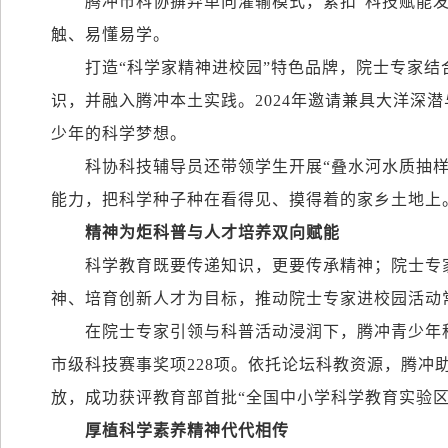
腾冲市科协摒弃单向灌输模式，紧扣“科技赋能
触、易懂易学。
打造“科学家精神进校园”特色品牌，院士专家
识，并融入腾冲本土实践。
2024
年邀请兼具大洋深潜
少年的科学梦想。
科协科技辅导员还带领学生开展“叠水河水质抽样
能力，把科学种子种在看得见、摸得着的家乡土地上
精神为炬科普与人才培养双向赋能
科学教育既要传递知识，更要传承精神；院士专
神、培育创新人才为目标，推动院士专家进校园活动
在院士专家引领与科普活动浸润下，腾冲青少年
市级科技赛事奖项
228
项。依托论坛科教资源，腾冲
放，成功获评教育部首批“全国中小学科学教育实验
厚植科学素养精神代代相传