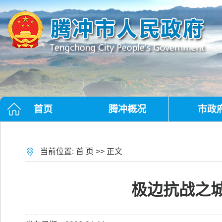
首页
腾冲概况
市政
当前位置:
首 页
>> 正文
极边抗战之