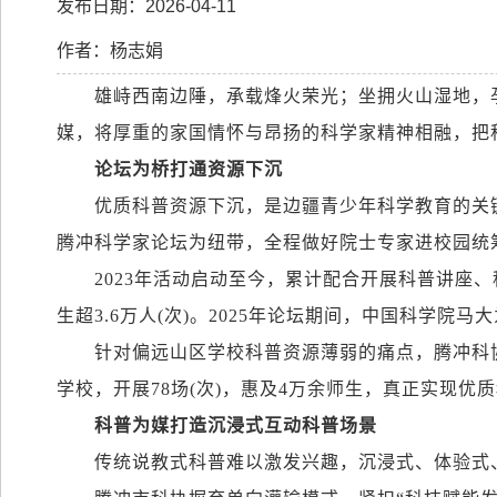
发布日期：2026-04-11
作者：杨志娟
雄峙西南边陲，承载烽火荣光；坐拥火山湿地，
媒，将厚重的家国情怀与昂扬的科学家精神相融，把
论坛为桥打通资源下沉
优质科普资源下沉，是边疆青少年科学教育的关
腾冲科学家论坛为纽带，全程做好院士专家进校园统
2023
年活动启动至今，累计配合开展科普讲座、
生超
3.6
万人
(
次
)
。
2025
年论坛期间，中国科学院马大
针对偏远山区学校科普资源薄弱的痛点，腾冲科协
学校，开展
78
场
(
次
)
，惠及
4
万余师生，真正实现优质
科普为媒打造沉浸式互动科普场景
传统说教式科普难以激发兴趣，沉浸式、体验式