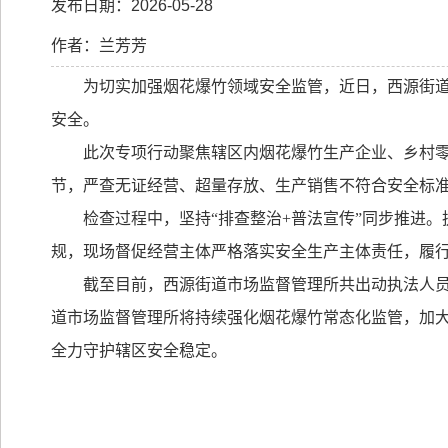
发布日期：2026-05-28
作者：兰芳芳
为切实加强烟花爆竹领域安全监管，近日，西源
街
安全
。
此次专项行动聚焦辖区内烟花爆竹生产企业、乡村
节，严查无证经营、超量存放、生产销售不符合安全标
检查过程中，坚持
“
排查整治
+
普法宣传
”
同步推进。
规，现场督促经营主体严格落实安全生产主体责任，履
截至目前，西源
街道
市场
监督管理
所共出动执法人
道
市场
监督管理
所将持续强化烟花爆竹常态化监管，加
全力守护辖区安全稳定。