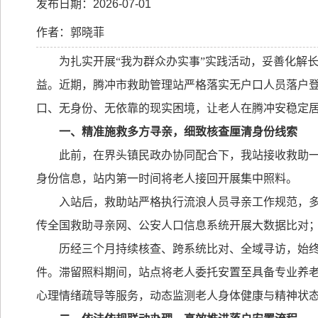
发布日期：2026-07-01
作者：郭晓菲
为扎实开展
“
我为群众办实事
”
实践活动，妥善化解
益。近期，腾冲市救助管理站严格落实无户口人员落户
口、无身份、无依靠的现实困境，让老人在腾冲安稳定
一、精准施救多方寻亲，细致核查厘清身份线索
此前，在界头镇民政办协同配合下，我站接收救助
身份信息，站内第一时间将老人接回开展集中照料。
入站后，救助站严格执行流浪人员寻亲工作规范，
传全国救助寻亲网、公安人口信息系统开展大数据比对
历经三个月持续核查、跨系统比对、全域寻访，始
件。滞留照料期间，站点将老人委托安置至具备专业养
心理情绪疏导等服务，动态监测老人身体健康与精神状