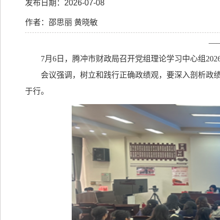
发布日期：2026-07-08
作者：邵思丽 黄晓敏
—
7
月
6
日，腾冲市财政局召开党组理论学习中心组
202
会议强调，树立和践行正确政绩观，要深入剖析政
于行。