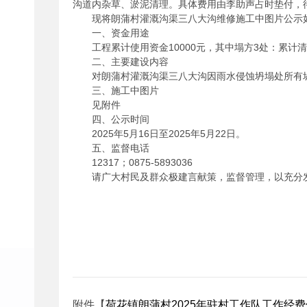
沟道内杂草、淤泥清理。具体费用由李助声占时垫付，
现将朗蒲村灌溉沟渠三八大沟维修施工中图片公示
一、资金用途
工程累计使用资金10000元，其中塌方3处：累计
二、主要建设内容
对朗蒲村灌溉沟渠三八大沟因雨水侵蚀坍塌处所有
三、施工中图片
见附件
四、公示时间
2025年5月16日至2025年5月22日。
五、监督电话
12317；0875-5893036
请广大村民及群众极建言献策，监督管理，以充分
附件【
荷花镇朗蒲村2025年驻村工作队工作经费使