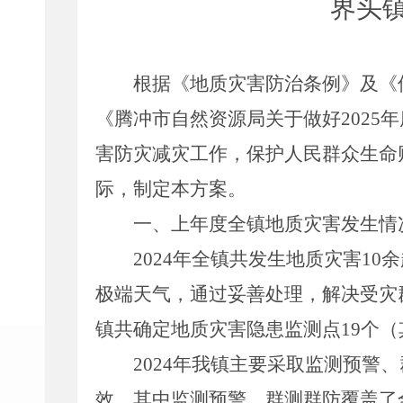
界头
根据《地质灾害防治条例》及《
《腾冲市自然资源局关于做好
202
5
年
害防灾减灾工作，保护人民群众生命
际，制定本方案。
一、上年度全镇地质灾害发生情
202
4
年全镇共发生地质灾害
10
余
极端天气，通过妥善处理，解决受灾
镇共确定地质灾害隐患监测点
19
个（
202
4
年我镇主要采取监测预警、
效，其中监测预警、群测群防覆盖了