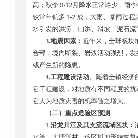
高；秋季
9
-
12
月降水正常略少，雨季
较常年偏多
1
-
2
成，大雨、暴雨过程
水引发的洪涝、山洪、滑坡、泥石流
3.
地震因素：
近年来，全球板块
合部，境内断裂、岩浆活动强烈，发
或产生新的隐患。
4.
工程建设活动
。随着全
镇
经济
它工程建设，对地质有不同程度的扰
它人为地质灾害的机率随之增大。
（二）重点危险区预测
1.
沿龙川江及其支流流域区块：
水箐、大塘等村，该区域地形结构复