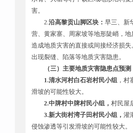
害。
2.
沿高黎贡山脚区块：
早三、新
营、黄家寨、周家坡等地形陡峭，地
造成地质灾害的直接或间接经济损失
出现裂缝、陷落等地质灾害隐患。
（三）主要地质灾害隐患点预测
1.
清水河村白石岩村民小组
，
村
滑坡的可能性较大。
2
.
中牌
村
中牌
村民小组，
村民屋
3.
新大街村湾子田村民小组，
灌
侵蚀渗透等引发滑坡的可能性较大。