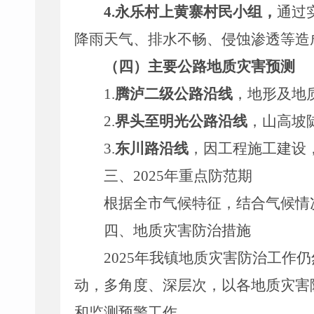
4
.
永乐村上黄寨村民小组，
通过
降雨天气、排水不畅、侵蚀渗透等
造
（四）主要公路地质灾害预测
1.
腾泸二级公路沿线
，地形及地
2.
界头至明光公路沿线
，山高坡
3.
东川路沿线
，因工程施工建设
三、
202
5
年重点防范期
根据全市气候特征，结合气候情
四、地质灾害防治措施
202
5
年我镇地质灾害防治工作仍
动，多角度、深层次，以各地质灾害
和监测预警工作。