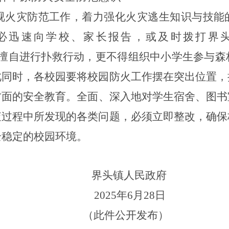
视火灾防范工作
，着力强
化火灾逃生知识与技能
必迅速向学校、家长报告，或及时拨打
界
擅自进行扑救行动，更不得组织中小学
生参与森
此同时，各校园要
将校园防火工作摆在突出位置，
方面的安全教育。全面
、深入地对学生
宿舍、图书
查过程中所发现的各类问题，必须立即整改
，确保
全稳定的校园环
境。
镇人民政府
年6月28日
（此件公开发布）