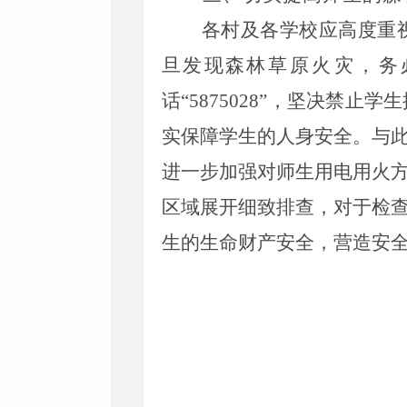
各
村
及各学校应高度重
旦发现森林
草原火
灾，务
话
“
5875028
”
，坚决禁止
学生
实保障学生的人身安全。
与
进
一步加强对师生用电用火
区
域展开细致排查，对
于检
生的生命财产安全，营
造安
界头
2025