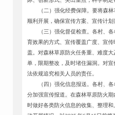
际、创新形式、突出重点，科学制定
（二）强化经费保障。
要将森林
顺利开展，确保宣传方案、宣传计划
（三）强化督促检查。
各
村
、各
育效果的方式、宣传覆盖广度、宣传
盖。对森林草原防火任务重、难度大
单，限期整改，及时堵住漏洞。
对
宣
法
依规
追究相关
人员
的责任。
（
四
）
强化信息报送。
各
村
、
各
分加强宣传报道。在森林草原防火期
时做好各类防火信息的收集、整理和