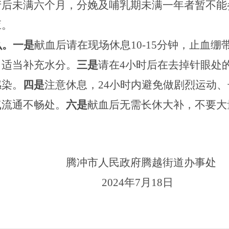
产后未满六个月，分娩及哺乳期未满一年者暂不能
应。
么。
一是
献血后请在现场休息
10-15
分钟，止血绷
，适当补充水分。
三是
请在
4
小时后在去掉针眼处
感染。
四是
注意休息，
24
小时内避免做剧烈运动、
气流通不畅处。
六是
献血后无需长休大补，不要大
腾冲市人民政府腾越街道办事处
2024
年
7
月
18
日