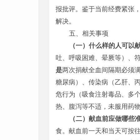
报批评。
鉴于当前经费紧张
解决。
五、相关事项
（一）
什么样的人可以
吐、呼吸困难、晕厥等）、
是
两次捐献全血间隔期必须
糖尿病）、传染病（乙肝、
危行为（吸食注射毒品、多
热、腹泻等不适，未服用药
（二）
献血前应做哪些
食。献血前一天和当天可按