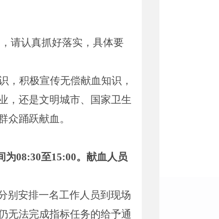
们，请
认真
抓好落实
，具体要
识，积极宣传无偿献血知识，
业，还是文明城市、国家卫生
群众踊跃献血。
间为
08
:
3
0
至
1
5
:00
。献血人员
分别安排一名工作人员到现场
仍无法完成指标任务的给予通