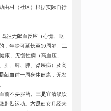
助由村（社区）根据实际自行
，既往无献血反应（心慌、呕
的，年龄可延长至
60
周岁。
二
健康、无慢性病（高血压、
、肝、脾、肺、肾疾病）及高
是
献血前一周身体健康，无发
。
血前不要服药。
三是
宜清淡饮
做剧烈运动。
六是
妇女月经来