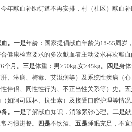
，今年献血补助街道不再安排，村（社区）献血补
献血
。
一是
年龄：国家提倡献血年龄为
18-55
周岁
符合健康检查要求的多次献血者主动要求再次献血
满
6
个月。
三是
体重：男
≥50kg,
女
≥45kg
。
四是
身体
丙肝、淋病、梅毒、艾滋病等）及系统性疾病（心
个性伴侣、同性性行为、不正当性关系等）史。
五
物（如阿司匹林、抗生素）及接受口腔护理等情况
准备
。
一是
了解献血知识，消除紧张心理。
二是
献
往常习惯进餐。
四是
不饮酒。
五是
睡眠充足，不宜