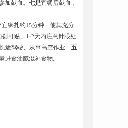
参加献血。
七是
宜餐后献血，
带宜绑扎约
15
分钟，使其充分
的创可贴。
1-2
天内注意针眼处
长途驾驶、从事高空作业。
五
量进食油腻滋补食物。