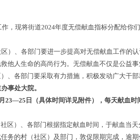
工作，现将街道
202
4
年度无偿献血指标分配给你
社区
）
、各部门要进一步提高对无偿献血工作的认
挽救他人生命的高尚行为。无偿献血不仅是公益事
区
）
、各部门要采取有力措施，积极发动广大干部
道办事处大院
。
月
23
—
25
日
（
具体时间详见附件
），
每天献血时
（社区）、各部门根据指定献血时间，于献血当天
成任务的
村（
社区
）
及部门，敦促限期完成，逾期