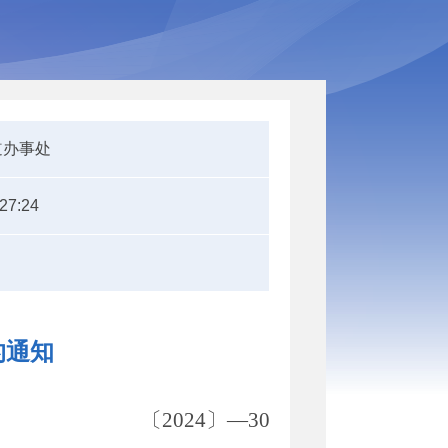
道办事处
:27:24
的通知
〔202
4
〕—
30