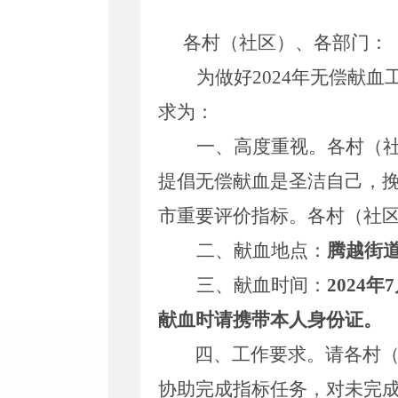
各
村（
社区
）
、各部门：
为做好
202
4
年无偿献血
求为：
一、
高度重视。
各
村（
提倡无偿献血是圣洁自己，
市重要评价指标。各
村（
社
二、献血地点：
腾越街
三、献血时间
：
202
4
年
7
献血时请携带
本人
身份证。
四、
工作要求。
请各村
协助完成指标任务，
对未完