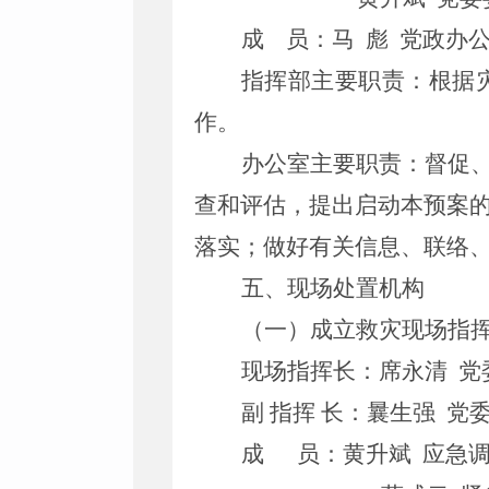
成
员：
马
彪
党政
办
指挥部主要职责：根据
作。
办公室主要职责：督促
查和评估，提出启动本预案
落实；做好有关信息、联络
五、现场处置机构
（一）成立救灾现场指
现场指挥长：
席永清
党
副 指挥 长：
曩生强
党
成
员：
黄升斌
应急