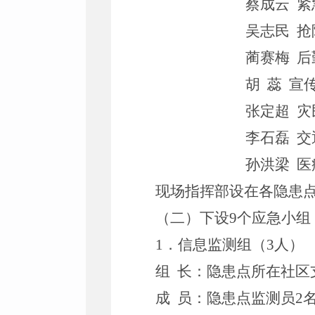
蔡成云
紧
吴志民
抢
蔺赛梅
后
胡
蕊
宣
张定超
灾
李石磊
交
孙洪梁
医
现场指挥部设在各隐患
（二）下设9个应急小组
1．信息监测组（3人）
组
长：隐患点所在社区
成
员：隐患点监测员2