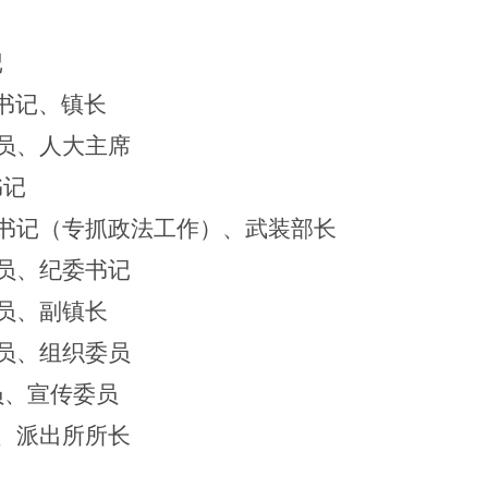
：
记
书记、
镇长
员、
人大主席
书记
书记
（
专抓
政法
工作
）
、武装部长
员、
纪委书记
员、
副镇长
员
、
组织委员
员、
宣传委员
、派出所所长