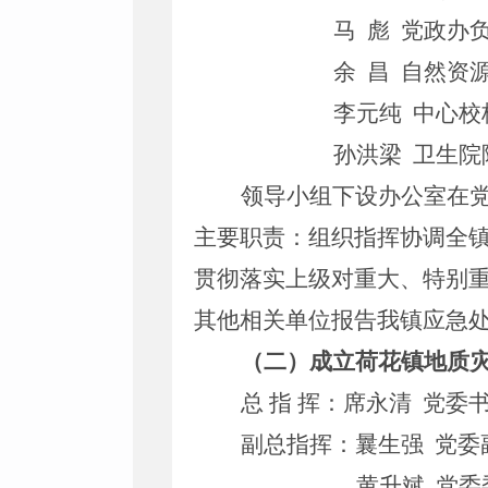
马
彪
党政办
余
昌
自然资
李元纯
中心校
孙洪梁
卫生院
领导小组下设办公室在
主要职责：组织指挥协调全
贯彻落实上级对重大、特别
其他相关单位报告我镇应急
（二）成立荷花镇地质
总 指 挥：
席永清
党委
副总指挥：
曩生强
党委
黄升斌
党委