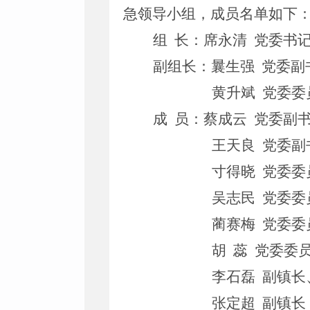
急领导小组，成员名单如下
组
长：
席永清
党委书
副组长：
曩生强
党委副
黄升斌
党委委
成
员：
蔡成云
党委
副
王天良
党委
副
寸得晓
党委委
吴志民
党委委
蔺赛梅
党委委
胡
蕊
党委委
李石磊
副镇长
张定超
副镇长