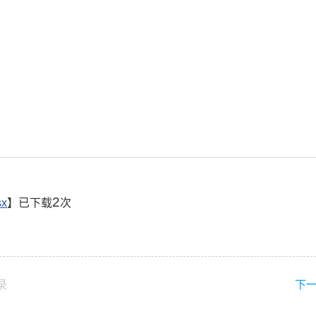
2
x
】已下载
次
录
下