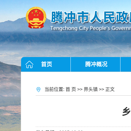
首页
腾冲概况
当前位置:
首 页
>>
界头镇
>> 正文
乡