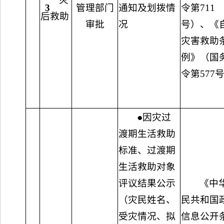
3
管理部门
通知及划拨情
令第711
后救助
审批
况
号）、《
灾害救助
例》（国
令第577
●因灾过
渡期生活救助
标准、过渡期
生活救助对象
评议结果公示
《中
（灾民姓名、
民共和国
受灾情况、拟
信息公开