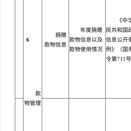
《中
年度捐赠
民共和国
捐赠
6
款物信息以及
信息公开
款物信息
款物使用情况
例》（国
令第711
款
物管理