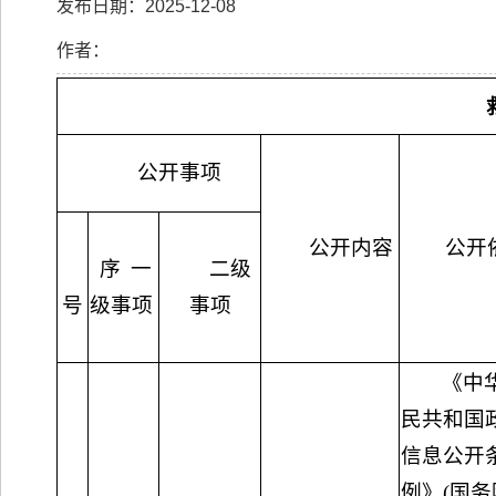
发布日期：2025-12-08
作者：
公开事项
公开内容
公开
序
一
二级
号
级事项
事项
《中
民共和国
信息公开
例》(国务