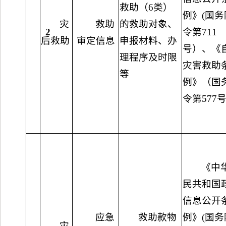
救助（6类）
例》(国务
灾
救助
的救助对象、
2
令第711
后救助
审定信息
申报材料、办
号）、《
理程序及时限
灾害救助
等
例》（国
令第577
《中
民共和国
信息公开
应急
救助款物
例》(国务
灾