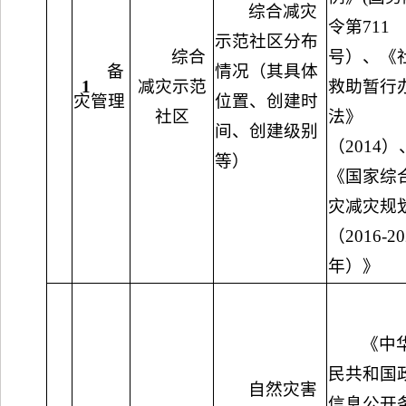
综合减灾
令第711
示范社区分布
综合
号）、《
备
情况（其具体
1
减灾示范
救助暂行
灾管理
位置、创建时
社区
法》
间、创建级别
（2014）
等）
《国家综
灾减灾规
（2016-20
年）》
《中
民共和国
自然灾害
信息公开