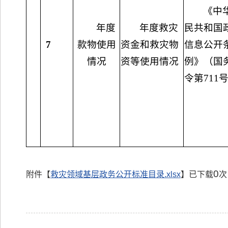
《中
年度
年度救灾
民共和国
7
款物使用
资金和救灾物
信息公开
情况
资等使用情况
例》（国
令第711
0
附件【
救灾领域基层政务公开标准目录.xlsx
】已下载
次