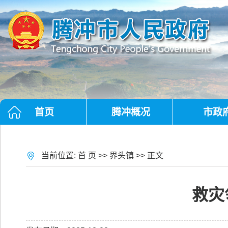
首页
腾冲概况
市政
当前位置:
首 页
>>
界头镇
>> 正文
救灾