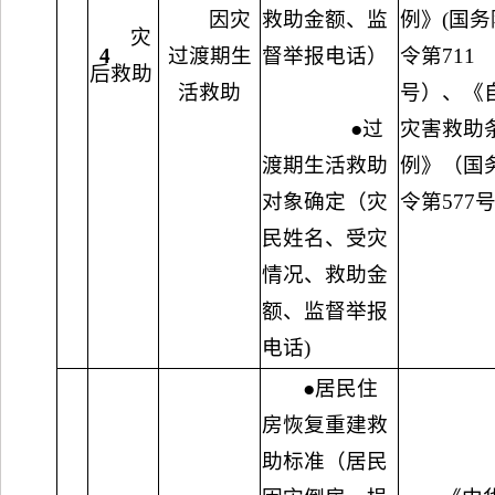
因灾
救助金额、监
例》(国务
灾
4
过渡期生
督举报电话）
令第711
后救助
活救助
号）、《
●过
灾害救助
渡期生活救助
例》（国
对象确定（灾
令第577
民姓名、受灾
情况、救助金
额、监督举报
电话)
●居民住
房恢复重建救
助标准（居民