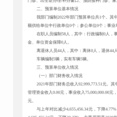
门诊、出生证办理/补办窗口、预防接种门诊、
二、预算单位基本情况
我部门编制
2022
年部门预算单位共
1
个。其
额供给单位中行政单位
0
个；参公单位
0
个；事业
在职人员编制
58
人，其中：行政编制
0
人，
金、单位资金保障
0
人。
离退休人员
44
人，其中：离休
0
人，退休
44
车辆编制
5
辆，实有车辆
5
辆。
三、预算单位收入情况
（一）部门财务收入情况
2021
年部门财务总收入
92,999,773
.
51
元
。
其
管理资金收入
0.00
元
，
事业收入
75,000,000.00
元
元。
与上年对比减少4,655,456.34元，下降