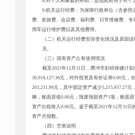
8.对个人和家庭的补助：是指政府用于对个
9.机关运行经费：为保障行政单位（含参
费、差旅费、会议费、福利费、日常维修费、专
用车运行维护费以及其他费用。
（二）机关运行经费安排
变化情况及原因说
无。
（三）
国有资产占
有使用
情况
截至2021年12月31日，
腾冲市妇幼保健计划
30,918,127.38
元，对外投资及有价证券
0.00
元，
263,231.99
元，其中固定资产
减少
5,215,957.27
元
辆，账面原值
0.00
元；报废报损资产
1
项，账面原
资产出租收入
0.00
元。
鉴于截至2021年12月3
资产月报数。
（四）空表说明