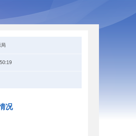
源局
:50:19
情况