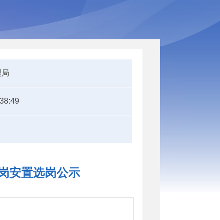
理局
:38:49
转岗安置选岗公示