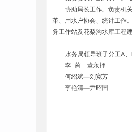
协助局长工作。负责机
革、用水户协会、统计工作
务工作站及花梨沟水库工程
水务局领导班子分工
A
、
李
蔺
—
董永押
何绍斌
—
刘宽芳
李艳清
—
尹昭国