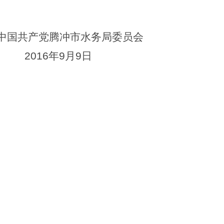
中国共产党腾冲市水务局委员会
2016
年
9
月
9
日