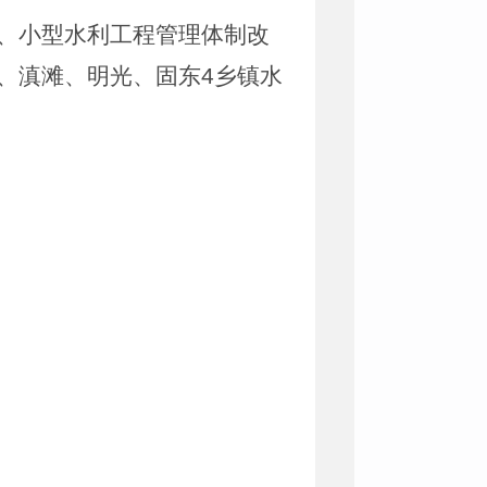
、小型水利工程管理体制改
、滇滩、明光、固东
4
乡镇水