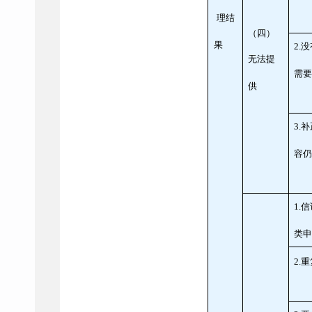
理结
（四）
果
2.
没
无法提
需
供
3.
补
容
1.
信
类
2.
重