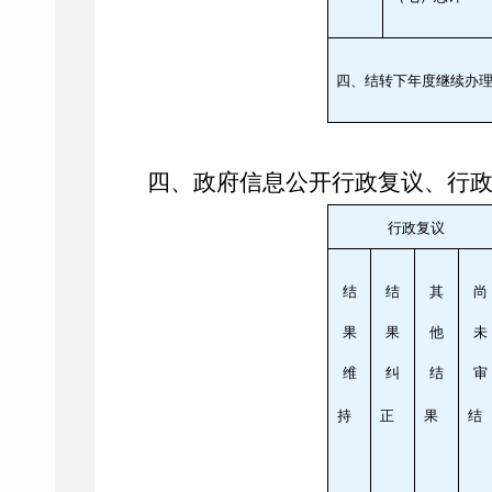
四、结转下年度继续办
四、政府信息公开行政复议、行
行政复议
结
结
其
尚
果
果
他
未
维
纠
结
审
持
正
果
结