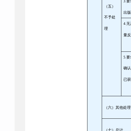
3.
要
（五）
出
不予处
4.
无
理
量
5.
要
确
已
（六）其他处理
（七）总计