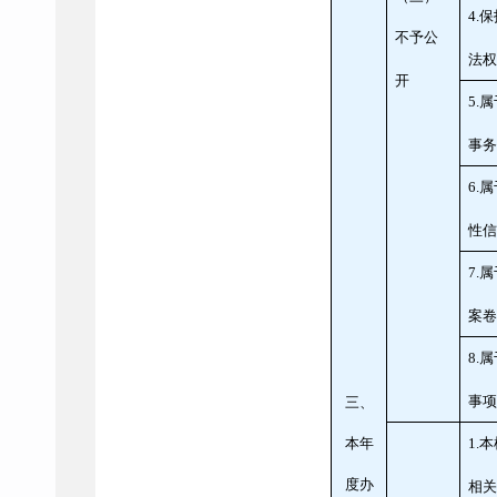
4.
保
不予公
法
开
5.
属
事
6.
属
性
7.
属
案
8.
属
事
三、
本年
1.
本
度办
相