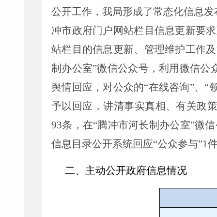
公开工作，
我局
形成
了
常态化信息发
冲市政府门户网站栏目信息更新要求
站栏目的信息更新
、
管理维护工作
及
制办公室
”
微信公众号
，
利用微信公
舆情回应，对公众的
“
在线咨询
”
、
“
予以回应，讲清事实真相、有关政
93
条
，在
“
腾冲市河长制办公室
”
微信
信息目录公开系统回应
“
公众参与
”
1
二、主动公开政府信息情况