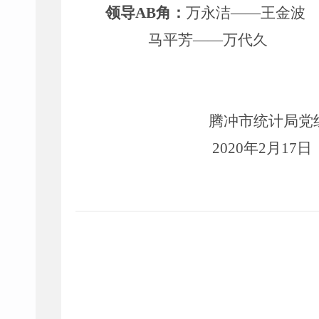
领导
AB角：
万永洁
——王金波
马平芳
——万代久
腾冲市统计局
党
20
20
年
2
月
17
日