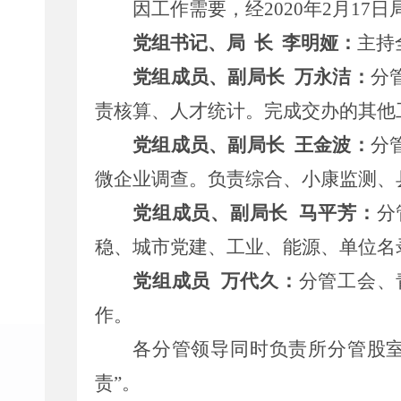
因
工作需要
，经
20
20
年
2
月
17
日
党组书记、局
长
李
明娅
：
主持
党组成员、副局长
万永洁：
分
责
核算、人才统计
。完成交办的其他
党组成员、副局长
王金波：
分
微企业调查
。
负责综合
、小康监测、
党组成员、副局长
马平芳：
分
稳、城市党建、
工业、能源、
单位
名
党组成员
万代久：
分管工会、
作。
各分管领导同时负责所分管股
责”。