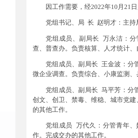
因
工作需要
，经
20
22
年
10
月
21
日
党组书记、局
长
赵明才
：
主持
党组成员、副局长
万永洁：
分
查、
普查办
。负责
核算、人才统计
、
党组成员、副局长
王金波：
分
微企业调查
。
负责综合
、小康监测、
党组成员、副局长
马平芳：
分
创文、创卫、禁毒、维稳、城市党建
的其他工作。
党组成员
万代久：
分管青年、
作
。
完成交办的其他工作。