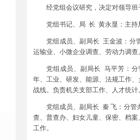
经党组会议研究，决定
对领导班
党组书记、局
长
黄永显
：
主持
党组成员、副局长
王金波：
分
运输
业、
小微企业
调查
、
劳动力调查
党组成员、副局长
马平芳：
分
年、
工业
、研发
、能源、法规工作
、
战线
。负责
机关
支部工作
、人才统计
党组成员、副局长
秦
飞
：
分管
查、普查办
、
妇女
儿童
、
保密、档案
工作。