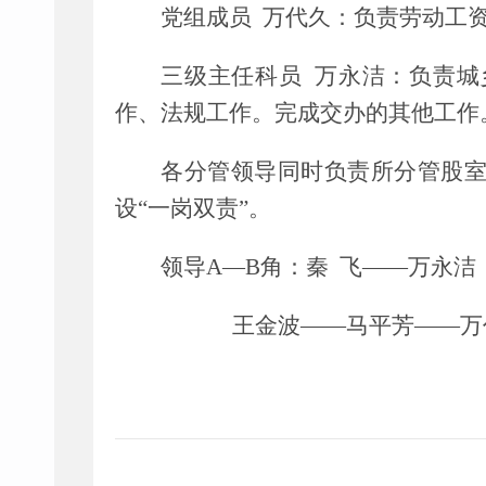
党组成员
万代久：
负责
劳动工
三级主任科员
万永洁：
负责城
作、法规工作。完成交办的其他工作
各分管领导同时负责所分管股
设
“
一岗双责
”
。
领导
A—B
角：
秦
飞
——
万永洁
王金波
——
马平芳
——
万