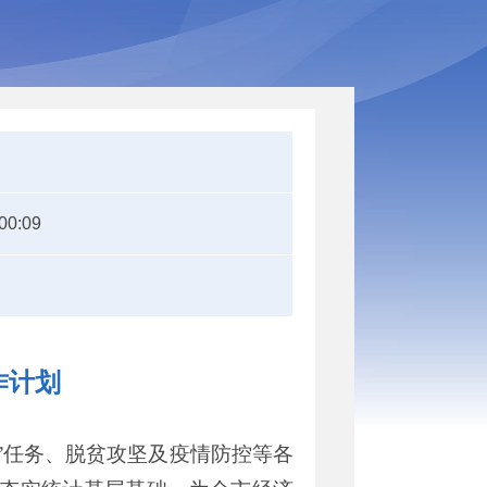
00:09
作计划
”
任务、脱贫攻坚及
疫情防控
等各