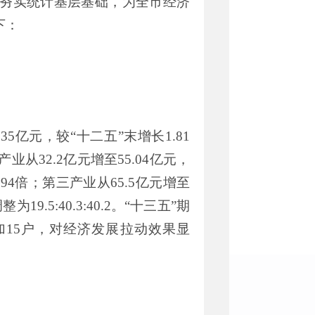
夯实统计基层基础，为全市经济
下：
.35
亿元，较“十二五”末增长
1.
81
产业从
32.2
亿元增至
55.04
亿元，
.94
倍；第三产业从
65.5
亿元增至
调整
为
19.5:40.3:40.2
。“
十三五”期
加
15
户，对经济发展拉动效果显