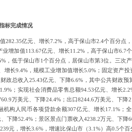
指标完成
情况
值
282.35
亿元、增长
7.2%
，高于保山市
2.4
个百分点
产业增加值
113.67
亿元、增长
11.2%
，高于保山市
6.7
6%
，低于保山市
1
个百分点，居保山市第
3
位。三次产
、增长
9.4%
，规模工业增加值增长
5.0%
；固定资产投
现财政总收入
25
.
43
亿元、下降
6.6%
，
其中公共财政预
1.9%
；实现社会消费品零售总额
94
.
5
3
亿元、增长
2.2
760.9
万美元、下降
24.4%
；出口
8244.6
万美元、下降
2
融机构人民币各项贷款余额
307
亿元、增长
17.1%
；全
元、下降
52.4%
；景区景点门票收入
4238.2
万元、下降
6
239
元，
增长
3.
6
%
，增速比保山市（
3.1
%
）高
0.5
个百