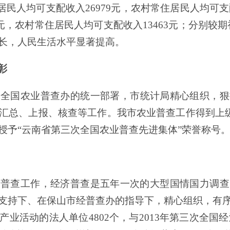
居民人均可支配收入
26979
元，农村常住居民人均可支
元，农村常住居民人均可支配收入
13463
元；分别较期
长，人民生活水平显著提高。
彰
次全国农业普查办的统一部署
，市
统计局精心组织
，
狠
汇总、上报、核查等工作。我
市
农业普查工作得到上
授予
“
云南省
第三次全国农业普查先进集体
”
荣誉称号
济普查工作
，
经济普查是五年一次的大型国情国力调查
支持下
、
在保山市
经普查办的
指导
下
，
精心组织
，
有
产业活动的法人单位
4802
个，与
2013
年第三次全国经