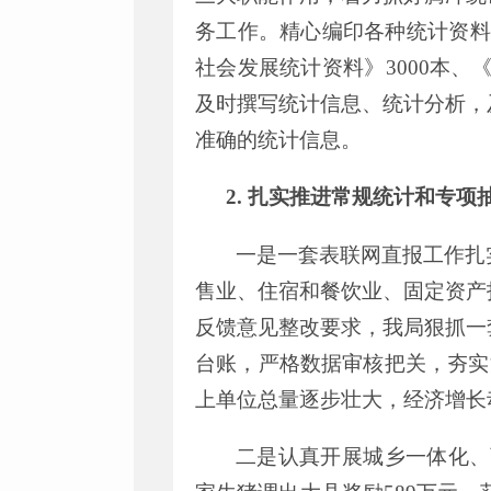
务工作。精心编印各种统计资料
社会发展统计资料》
3000
本
、
及时撰写统计信息、统计分析，
准确的统计信息。
2.
扎实推进常规
统计和专项
一是一
套表联网直报
工作扎
售业、住宿和餐饮业、
固定资产
反馈意见整改要求
，
我局狠抓一
台账
，
严格数据审核把关
，
夯实
上单位总量逐步壮大
，
经济增长
二是认真开展城乡一体化、