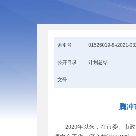
索引号
01526019-8-/2021-0
公开目录
计划总结
文号
腾冲
20
20
年以来，在市委、
市
政