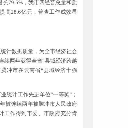
增长
79.5%
，
我
市
四经普总量和质
提高
28.6
亿元
，
普查工作成效显
抓统计数据质量，为全市经济社会
连续两年获得全省
“
县域经济跨越
年腾冲市在
云南省
“
县域经济十强
产业统计工作先进单位
“
一等奖
”
；
年
被
连续两年被
腾冲市人民政府
计工作得到市委、市政府充分肯