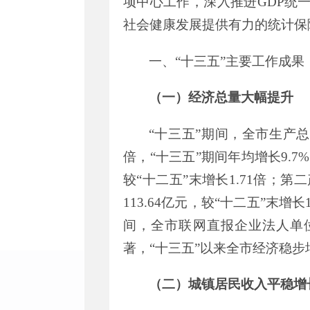
项中心工作，深入推进
GDP
统
社会健康发展提供有力的统计保
一、
“
十三五
”
主要工作成果
（
一
）
经济总量大幅提升
“
十三五
”
期间，全市生产总
倍，“十三五”期间年均增长
9.7
%
较“十二五”末增长
1.71
倍；第二
113.64
亿元，
较“十二五”末增长
间，全市联网直报企业法人单
著
，
“
十三五
”
以来全市经济稳步
（二）城镇居民收入平稳增