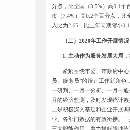
分点，比全国（
3.5
%
）高
0.1
个
市（
7.4
%
）高
0.2
个百分点，比
入比为
2.
65
，比上年同期缩小
0.1
（二）
2020
年
工作
开展
情况
1.
主动作为服务发展大局
，
紧紧围绕市委、
市
政府中心
员、服务员
”
的统计工作新角色
一研判、一月一分析、一月一通
月的经济监测，及时发现统计数
二是积极深入基层和企业开展调
业、各部门数据的有效衔接。三
三大职能作用，着力抓好腾冲统