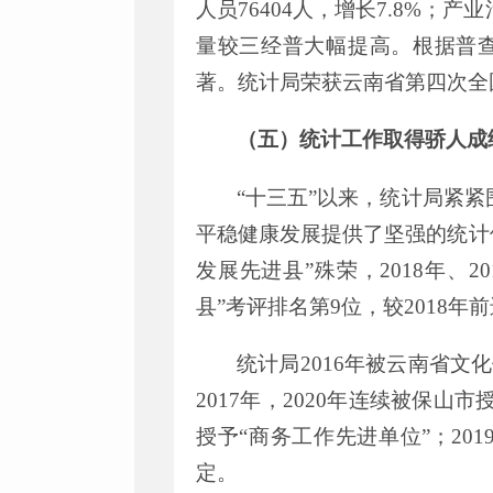
人员
76404
人，增长
7.8
%
；产业
量较三经普大幅提高。根据普
著。统计局荣获云南省第四次全
（五）统计工作取得骄人成
“
十三五
”
以来，
统计局紧紧
平稳健康发展提供了坚强的统计
发展先进县
”
殊荣，
2018
年、
20
县
”
考评排名第
9
位，较
2018
年前
统计局
2016
年被云南省文化
2017
年，
2020
年连续被保山市
授予
“
商务工作先进单位
”
；
201
定
。