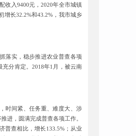
配收入
9400
元，
20
20
年全市城镇
初增长
32.2
%
和
43.2
%
，我市城乡
抓落实
，
稳步推进农业普查各项
级充分肯定。
2018
年
1
月
，
被
云南
。
，
时间紧、任务重、难度大、涉
序推进
，
圆满完成普查各项工作。
济普查相比，增长
133.5
%
；从业