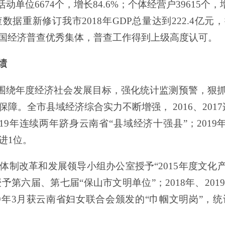
活动单位
6674
个，增长
84.6
%
；个体经营户
39615
个，
查数据重新
修
订
我
市
2018
年
GDP
总量达到
222.4
亿元
，
国经济普查优秀集体
，
普查工作得到上级高度认可
。
绩
围绕年度经济社会发展目标，强化统计监测预警，狠
保障。全市县域经济综合实力不断增强，
2016
、
2017
19
年连续两年
跻身云南省
“
县域经济十强县
”
；
2019
进
1
位
。
体制改革和发展领导小组办公室授予
“2015
年度文化
授予第六届、第七届
“
保山市文明单位
”
；
2018
年
、
2019
9
年
3
月
获云南省妇女联合会颁发的
“
巾帼文明岗
”
，统