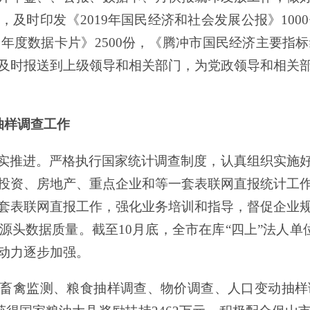
，及时印发《
20
19
年国民经济和社会发展公报》
1000
《年度数据卡片》
2500
份
，《腾冲市国民经济主要指标
及时报送到上级领导和相关部门，为党政领导和相关
抽样
调查工作
实推进。
严格执行国家统计调查制度，认真组织实施
投资、
房地产、重点企业和等
一套表联网直报统计工
套表联网直报工作
，
强化业务培训和指导
，
督促企业
源头数据质量。截
至
10
月底
，
全
市
在库
“
四上
”
法人
单
动力逐步加强
。
畜禽监测、粮食抽样调查、物价调查
、人口
变动抽样