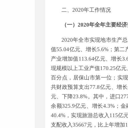
二、
2020
年工作情况
（
一
）
2020
年全年
主要经济
2020
年全市实现地市生产总
值
55.04
亿元、增长
5.6%
；第二
产业增加值
113.64
亿元、增长
3.
现规模以上工业产值
170.25
亿元
百分点，居保山市第一位；实
共财政预算支出
77
.
8
亿元、增长
元、下降
23.8%
。其中，进口
27
余额
325.9
亿元、增长
4.3%
；金
40.4%
，实现旅游总收入
115
亿
支配收入
35667
元，比上年增加
1