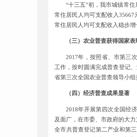
“
十三五
”
初，我市城镇常住
常住居民人均可支配收入
35667
常住居民人均可支配收入稳步增
（三）农业普查获得国家表
2017
年
，
按照省、市第三
工作
，
按时圆满完成普查登记、
省
第三次全国农业普查领导小组
（四）经济普查成果显著
2018
年开展第四次全国经
及面广
，
在市
委、市政府的大力
全
市
共普查登记第二产业和第三