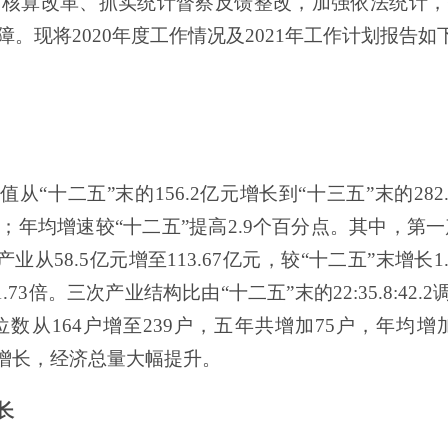
一核算改革、抓实统计督察反馈整改，
加强依法统计，
障。现将
20
20
年
度
工作情况及
2021
年
工作
计划报告如
值从“十二五”末的
156.2
亿元增
长
到“十三五
”
末的
282
；
年均增速较“十二五”提高
2.9
个百分点。其中，第一
产业从
58.5
亿元增至
113.67
亿元，
较“十二五”末增长
1
1.73
倍。三次产业结构比由“十二五”末的
22:35.8:42.2
位数从
1
64
户增至
239
户，五年共增加
75
户，年均增
增长，经济总量大幅提升。
长