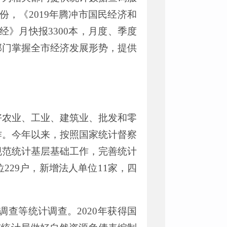
份
，《
201
9
年腾冲市国民经济和
经》月快报
3300
本
，月度、季度
部门掌握全市经济发展形势，提供
好农业、工业、建筑业、批发和零
作。
今年以来
，
按照国家统计督察
规范统计基层基础工作
，
完善统计
位
229
户，
新增
法人
单位
1
1
家
，
四
调查
等统计调查。
2020
年获得
国