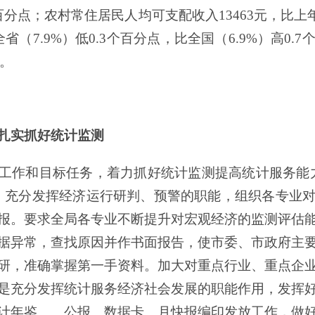
百分点；农村常住居民人均可支配收入
13463
元，比上
全省（
7.9
%
）低
0.3
个百分点，比全国（
6.9
%
）高
0.7
。
扎实抓好
统计监测
工作和目标任务，着力抓好统计监测提高统计服务能
，充分发挥经济运行研判、预警的职能，组织各专业
报。要求全局各专业不断提升对宏观经济的监测评估
据异常，查找原因并作书面报告，使市委、市政府主
研，准确掌握第一手资料。加大对重点行业、重点企
是充分发挥统计服务经济社会发展的职能作用，发挥
计年鉴、、公报、数据卡、月快报编印发放工作，做