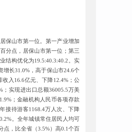
，居保山市第一位。第一产业增加
个百分点，居保山市第一位；第三
业结构优化为
19.5:40.3:40.2
。实
资增长
31.0%
，高于保山市
24.6
个
算收入
16
.
6
亿元、下降
12.4%
；公
%
；实现进出口总额
36005.5
万美
1.9%
；金融机构人民币各项存款
年接待游客
1168.4
万人次、下降
0.2%
。
全年城镇常住居民人均可
分点，比全省（
3.5
%
）高
0.1
个百