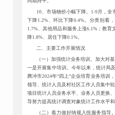
同期持平。
10
、市场物价小幅下降。
1-9
月，全
下降
1.2%
、环比下降
0.4%
。分类别看，
1.7%
、其他用品和服务上涨
6.1%
；教育
降
1.8%
、居住下降
0.1%
。
二、主要工作开展情况
（一）加强统计业务培训。
加大对基
一是开展集中培训。今年以来
，统计局
腾冲市
2024
年
“
四上
”
企业培育业务培训，
领导、统计人员及村社区工作人员集中
项目统计人员业务水平、业务人员更换、
导努力提高统计调查对象统计工作水平和
（二）着力做好纳规入统服务指导