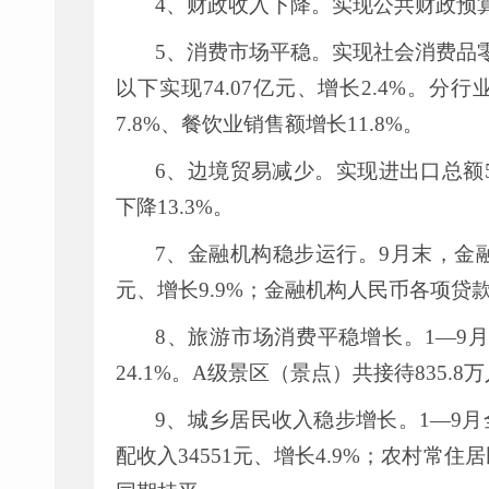
4
、财政收入下降。实现公共财政预
5
、消费市场平稳。实现社会消费品
以下实现
74.07
亿元、增长
2.4%
。分行
7.8%
、餐饮业销售额增长
11.8%
。
6
、边境贸易减少。实现进出口总额
下降
13.3%
。
7
、金融机构稳步运行。
9
月末，金
元、增长
9.9%
；金融机构人民币各项贷
8
、旅游市场消费平稳增长。
1—9
24.1%
。
A
级景区（景点）共接待
835.8
万
9
、城乡居民收入稳步增长。
1—9
月
配收入
34551
元、增长
4.9%
；农村常住居