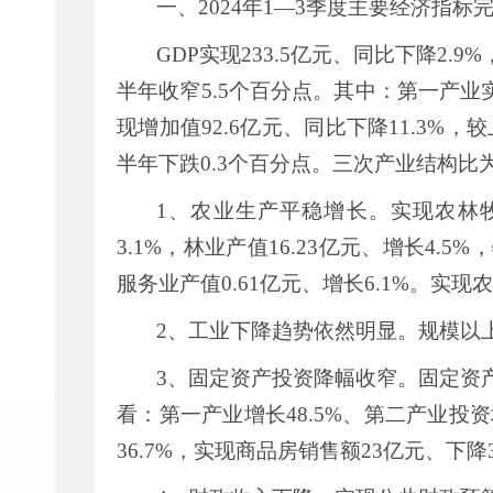
一、
2024
年
1—3
季度主要经济指标
GDP
实现
233.5
亿元、同比下降
2.9%
半年收窄
5.5
个百分点。其中：第一产业
现增加值
92.6
亿元、同比下降
11.3%
，较
半年下跌
0.3
个百分点。三次产业结构比
1
、农业生产平稳增长。实现农林
3.1%
，林业产值
16.23
亿元、增长
4.5%
，
服务业产值
0.61
亿元、增长
6.1%
。实现农
2
、工业下降趋势依然明显。规模以
3
、固定资产投资降幅收窄。固定资
看：第一产业增长
48.5%
、第二产业投资
36.7%
，实现商品房销售额
23
亿元、下降