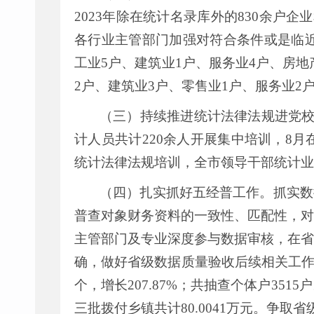
2023
年除在统计名录库外的
830
余户企业
各行业主管部门加强对符合条件或是临
工业
5
户、建筑业
1
户、服务业
4
户、房地
2
户、建筑业
3
户、零售业
1
户、服务业
2
（三）持续推进统计法律法规进党
计人员共计
220
余人开展集中培训，
8
月
统计法律法规培训，全市领导干部统计业
（四）扎实抓好五经普工作。
抓实数
普查对象财务资料的一致性、匹配性，对
主管部门及专业深度参与数据审核，在省
确，做好省级数据质量验收后续相关工
个，增长
207.87%
；共抽查
个体户
3515
户
三批拨付乡镇共计
80.0041
万元。争取省