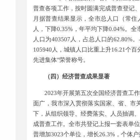
普查各项工作
，
按时圆满完成普查登记
月
据普查结果显示，
全市总人口
（
常住
人，下降
0
.
35
%
，
年平均下降
0.04
%
。全
人口为
403507
人，占总人口的
62.80%
。
105940
人，城镇人口比重上升
16.21
个百
先进集体
”
荣誉称号
。
（四）经济普查成果显著
20
23
年开展第
五
次全国经济普查工作
面广
，
我
市深入贯彻落实国家、省、市
下
，
从组织领导、经费落实、人员抽调、
成普查工作。
全市
共登记上报一套表单
普增加
3023
个单位，增长
26.3%
，个体户