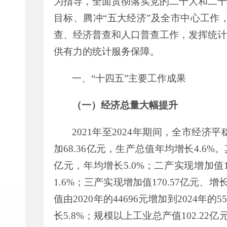
为指导，全面贯彻落实党的二十大和二
目标、腾冲
“
五大经济
”
及全市中心工作
查、经济普查和人口普查工作
，
发挥统计
供有力的统计服务保障。
一、
“
十
四
五
”
主要工作成果
（
一
）
经济总量大幅提升
2021
年至
2024
年期间
，全市经济
平
加
68.36
亿元，生产总值年均增长
4.6
%
。
亿元，年均增长
5.0
%
；二产实现增加值
1.6
%
；
三产实现增加值
170.57
亿元、增
值由
20
20
年的
44696
元增加到
20
24
年的
5
长
5.8%
；
规模以上工业总产值
102.22
亿