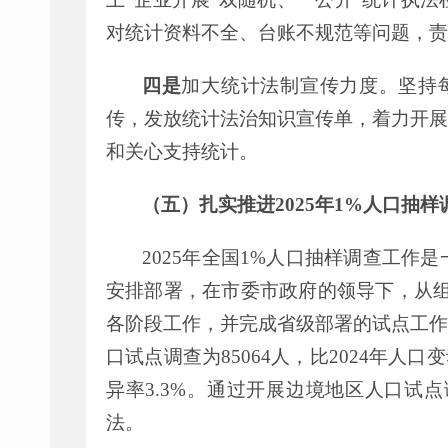
对统计资料不全、台账不规范等问题，责
四是
加大统计法
制
宣传力度。
坚持
传，发放统计法治知识宣传单，着力开展
和关心支持统计。
（五）扎实推进
2025
年
1%
人口抽样
2025
年全国
1%
人口抽样调查工作是
安排部署，在市委市政府的领导下，从
各阶段工作，并完成省级部署的试点工作
口试点调查为
85064
人，比
2024
年人口变
异率
3.3%
。通过开展边境地区人口试点
法。