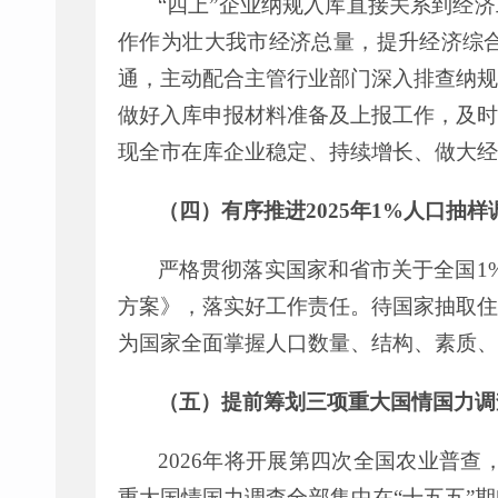
“
四上
”
企业
纳规
入库直接关系到经济
作作为壮大我
市
经济总量
，
提升经济综
通，
主动配合
主管行业部门
深入排查
纳规
做好入库申报材料准备及上报工作，及时
现全市在库企业稳定、持续增长、做大经
（四）有序推进
2025
年
1%
人口抽样
严格贯彻落实国家和省市关于全国
1
方案》，落实好工作责任。待国家抽取住
为国家全面掌握人口数量、结构、素质、
（五）提前筹划三项重大国情国力调
202
6
年将开展第
四
次全国
农业
普查
重大国情国力调查全部集中在
“
十五五
”
期