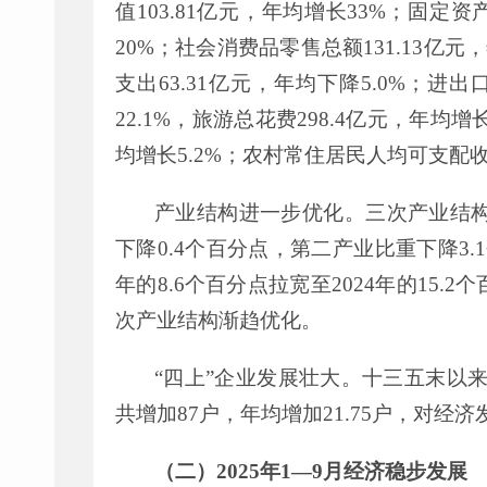
值
103.81
亿元，年均增长
33%
；固定资
20%
；社会消费品零售总额
131.13
亿元，
支出
63.31
亿元，年均下降
5.0%
；进出
22.1%
，旅游总花费
298.4
亿元，年均增
均增长
5.2%
；农村常住居民人均可支配
产业结构进一步优化。三次产业结
下降
0.
4
个百分点，第二产业比重下降
3.1
年的
8.6
个百分点拉宽至
202
4
年的
15.2
个
次产业结构渐趋优化。
“
四上
”
企业发展壮大。十三五末以
共增加
87
户，年均增加
21.75
户，对经济
（二）
2025
年
1—9
月经济稳步发展