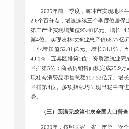
2025
年前三季度，腾冲市实现地区
2.6
个百分点，增速连续三个季度位居保
第二产业实现增加值
95.48
亿元、增长
14
第
4
位。
实现农林牧渔业总产值
68.77
亿
工业增加值
52.01
亿元、增长
31.1%
，
49.1
%
，
五县区
排第
1
位
；资质建筑业
完
区
排第
5
位
；
商品
房销售面积完成
25.9
万
现
社会消费品零售总额
117.52
亿元
、增
区排第
4
位。
多项指标均呈现出稳中有
势。
（三）圆满完成第七次全国人口普查
20
20
年
，
按照
国家、
省、市第三次全