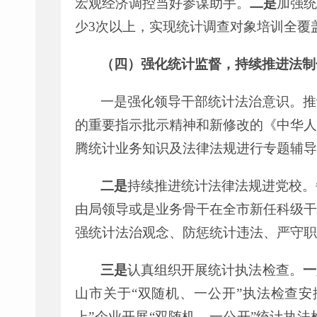
宏观经济调控当好参谋助手。
二是
加强统
少
3
次以上，实现统计调查对象培训全覆
（四）强化统计监督，持续推进法制
一是
强
化领导干部
统计法
治意识
。推
的重要指示批示精神和新修改的《中华人
腾统计业务知识及法律法规进行专题辅导
二是
持续推进统计法律法规进党校。
由局领导或是业务骨干在全市新任科级干
强统计法治观念、防惩统计违法、严守职
三
是
认真组织开展统计执法检查。
一
山市关于
“
双随机、一公开
”
执法检查安
上
”
企业开展
“
双随机、一公开
”
统计执法