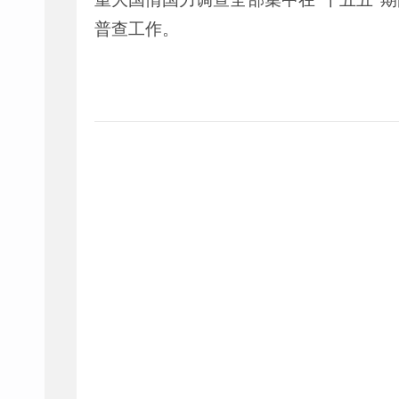
普
查工作。