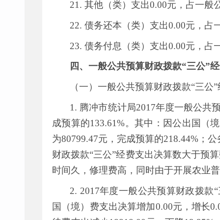
21.
其他（类）支出
0.00
元，占一般
22.
债务还本（类）支出
0.00
元，占
23.
债务付息（类）支出
0.00
元，占
四、一般公共预算财政拨款
“
三公
”
经
（一）一般公共预算财政拨款
“
三公
”
1.
腾冲市统计局
2017
年度一般公共
成预算的
133.61%
。其中：因公出国（境
为
80799.47
元，完成预算的
218.44%
；公
财政拨款
“
三公
”
经费支出决算数大于预算
时间久，修理费高，同时由于开展农业普
2. 2017
年度一般公共预算财政拨款
“
国（境）费支出决算增加
0.00
元，增长
0