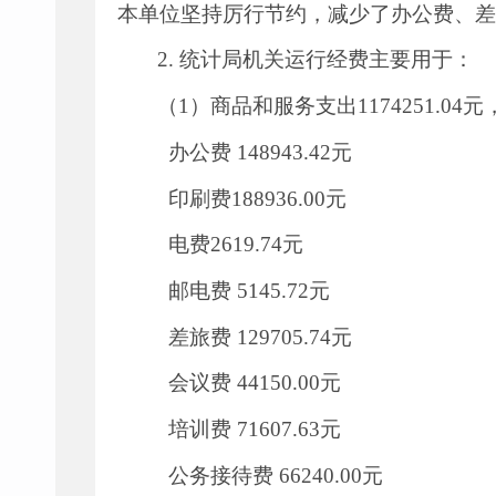
本单位坚持厉行节约，减少了办公费、差
2.
统计局机关运行经费主要用于：
（
1
）商品和服务支出
1174251.04
元
办公费
148943.42
元
印刷费
188936.00
元
电费
2619.74
元
邮电费
5145.72
元
差旅费
129705.74
元
会议费
44150.00
元
培训费
71607.63
元
公务接待费
66240.00
元