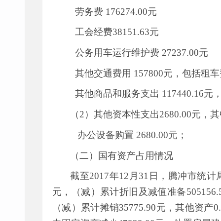
劳务费
176274.00
元
工会经费
38151.63
元
公务用车运行维护费
27237.00
元
其他交通费用
157800
元，包括租车
其他商品和服务支出
117440.16
元
（
2
）其他资本性支出
2680.00
元，其
办公设备购置
2680.00
元；
（二）国有资产占用情况
截至
2017
年
12
月
31
日，腾冲市统计
元，（减）累计折旧及减值准备
505156.
（减）累计摊销
35775.90
元，其他资产
0