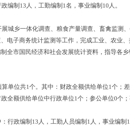
行政编制
13
人，工勤编制
1
名，事业编制
10
人。
开展城乡一体化调查、粮食产量调查、畜禽监测、
查、
电子商务统计监测等工作，完成工业、农业、
编制全市国民经济和社会发展统计资料，指导各乡
。
预算单位共
1
个。其中：财政全额供给单位
1
个；差
财政全额供给单位中行政单位
1
个；参公单位
0
个；
：
中：行政编制
13
人，工勤人员编制
1
人，事业编制
1