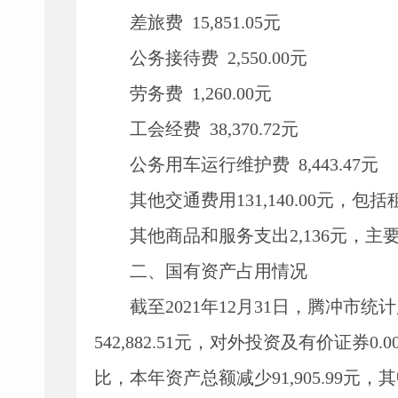
差旅费
15,851.05
元
公务接待费
2,550.00
元
劳务费
1,260.00
元
工会经费
38,370.72
元
公务用车运行维护费
8,443.47
元
其他交通费用
131,140.00
元，包括
其他商品和服务支出
2,136
元，主
二、国有资产占用情况
截至
2021
年
12
月
31
日，腾冲市统计
542,882.51
元，对外投资及有价证券
0.0
比，本年资产总额减少
91,905.99
元，其