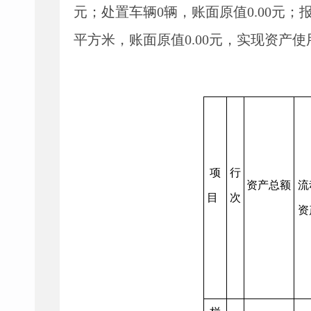
元；处置车辆
0
辆，账面原值
0.00
元；
平方米，账面原值
0.00
元，实现资产使
项
行
资产总额
流
目
次
资