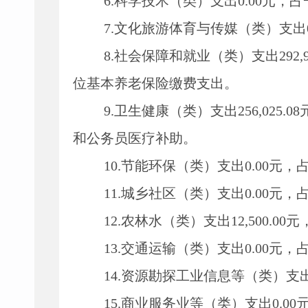
6.
科学技术（类）支出
0.00
元，占
7.
文化旅游体育与传媒（类）支出
8.
社会保障和就业（类）支出
292,
位基本养老保险缴费支出。
9.
卫生健康（类）支出
256,025.08
和公务员医疗补助。
10.
节能环保（类）支出
0.00
元，
11.
城乡社区（类）支出
0.00
元，
12.
农林水（类）支出
12,500.00
元
13.
交通运输（类）支出
0.00
元，
14.
资源勘探工业信息等（类）支
15.
商业服务业等（类）支出
0.00