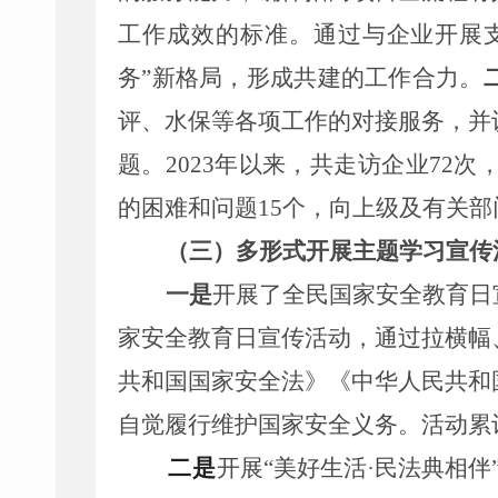
工作成效的标准。通过与企业开展
务
”
新格局，形成共建的工作合力。
评、水保等各项工作的对接服务，并
题。
202
3
年以来，共走访企业
72
次
的困难和问题
15
个
，向上级及有关部
（三）多形式开展主题学习宣传
一是
开展了
全民国家安全教育日
家安全教育日宣传活动，通过拉横幅
共和国
国家安全法》《
中华人民共和
自觉
履行
维护国家安全义务。活动累
二是
开展
“
美好生活
·
民法典相伴