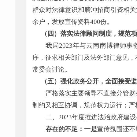
群众对法律意识和
腾冲
招商引资相关
余户，发放宣
传资料
4
00
份。
（四）落实法律顾问制度，规范
我局
202
3
年与
云南
南博
律师事
序，征求相关部门及法务部门意见，
常
委
会
讨论
。
（五）强化政务公开，全面接受
严格落实主要领导不直接分管财
制约又相互协调，规范权力运行；严
二、
202
3
年度推进法治政府建设
存在的不足：一是
宣传氛围还不