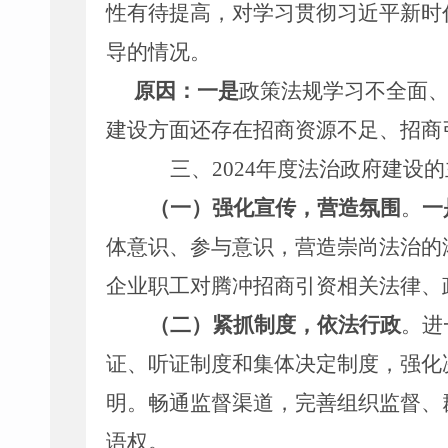
性有待提高，对学习贯彻
习近平
新时
导的情况。
原因：一是
政策法规学习不全面
建设方面还存在招商资源不足、招商
三
、
202
4
年度法治政府建设的
（一）
强化宣传，营造氛围
。
一
体意识、参与意识，营造崇尚法治的
企业职工对
腾冲
招商引资相关法律、
（二）
紧抓制度，依法行政
。
进
证、听证制度和集体决定制度，强化
明。畅通监督渠道，完善组织监督、
语权。