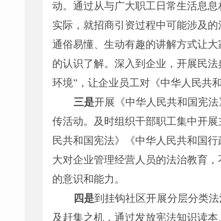
动
。
通过
从
与广大职工日常生活息息
实际，就
招商引资过程
中可能涉及的
通俗易懂、生动有趣的讲解方式让大
的认识了解。
深入到企业，开展
民法
环境
”
，
让企业员工对《
中华人民共
三是
开展《
中华人民共和国
宪法
传活动
。
及时组织干部职工集中开展
民共和国宪法》
《中华人民共和国行
大对企业管理经营人员的法治教育
，
的意识和能力。
四是
到挂钩社区开展
分层分类法
及赶集之机，通过
发放宪法知识读本