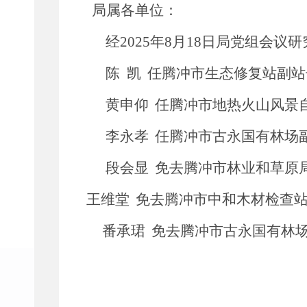
局属
各
单位
：
经
202
5
年
8
月
18
日
局党组
会议研
陈
凯
任腾冲市生态修复站副站
黄申仰
任腾冲市地热火山风景
李永孝
任腾冲市古永国有林场
段会显
免去腾冲市林业和草原
王维堂
免去腾冲市中和木材检查
番承
珺
免去腾冲市古永国有林