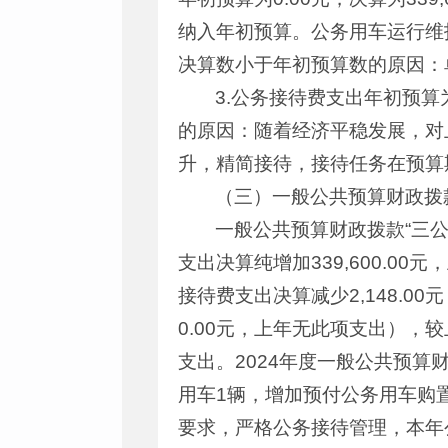
纳入年初预算。公务用车运行维护费支
决算数小于年初预算数的原因：
3.公务接待费支出年初预算为7
的原因：随着经济平稳发展，对
升，精简接待，接待任务在预算
（三）一般公共预算财政拨
一般公共预算财政拨款“三公
支出决算纯增加339,600.00
接待费支出决算减少2,148.00
0.00元，上年无此项支出），较上
支出。2024年度一般公共预算
用车1辆，增加预付公务用车购置费
要求，严格公务接待管理，本年公务