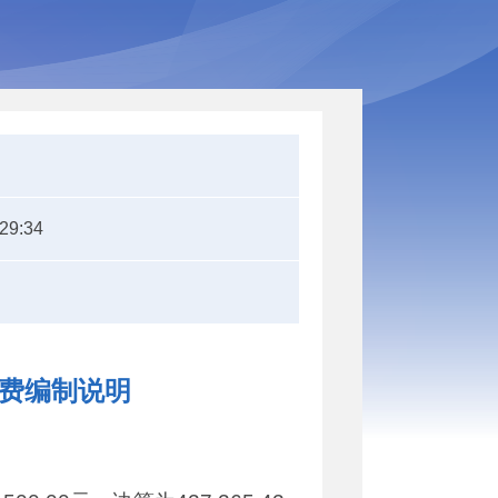
:29:34
经费编制说明