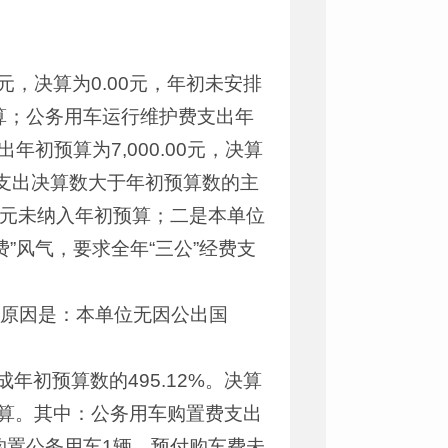
元，决算为0.00元，年初未安排
排预算；公务用车运行维护费支出年
出年初预算为7,000.00元，决算
”经费支出决算数大于年初预算数的主
00元未纳入年初预算；二是本单位
”风气，要求全年“三公”经费支
动。原因是：本单位无因公出国
完成年初预算数的495.12%。决算
算。其中：公务用车购置费支出
增购置公务用车1辆，预付购车费未