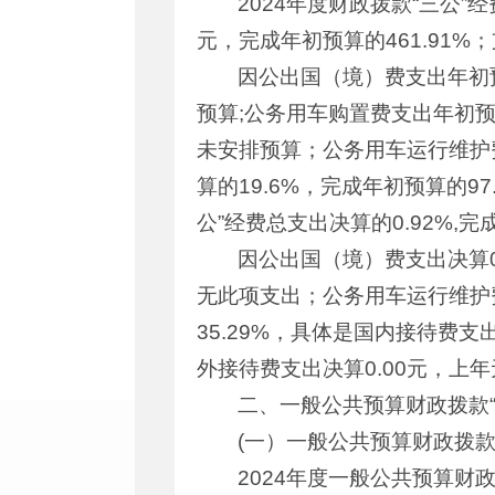
2024年度财政拨款“三公”经
元，完成年初预算的461.91%；支
因公出国（境）费支出年初预
预算;公务用车购置费支出年初预算为
未安排预算；公务用车运行维护费支出
算的19.6%，完成年初预算的97
公”经费总支出决算的0.92%,完
因公出国（境）费支出决算0
无此项支出；公务用车运行维护费支
35.29%，具体是国内接待费支
外接待费支出决算0.00元，上
二、一般公共预算财政拨款
(一）一般公共预算财政拨款
2024年度一般公共预算财政拨