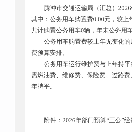
腾冲市交通运输局（汇总）
202
6
其中：公务用车购置费
0.00
元，较上
共计购置公务用车
0
辆，年末公务用
公务用车购置费
较上年无变化的
费
预算安排。
公务用车运行维护费与上年持平
需燃油费、维修费、保险费、过路费
年持平。
附件
：
202
6
年部门预算
“
三公
”
经