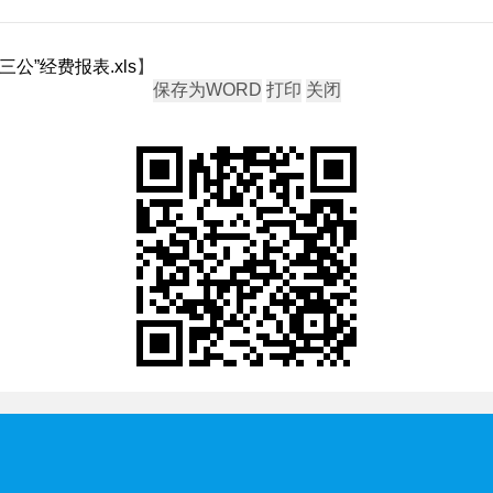
三公”经费报表.xls
】