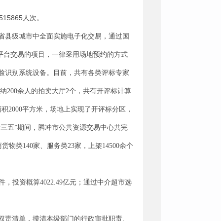
515865
人次。
省县级城市中全面实施电子化交易，通过国
平台交易的项目，一律采用场地预约的方式
脸识别系统设备。
目前，
共有各类评标专家
纳
200
余人的拍卖大厅
2
个，共有开评标计算
面积
2000
平方米，场地上实现了开评标分区，
十三五
”
期间，腾冲市公共资源交易中心共完
商货物类
140
家、服务类
23
家，上架
14500
余个
件，投资概算
4022.49
亿元；通过中介超市选
权责清单，摸清本级部门的行政审批职责、