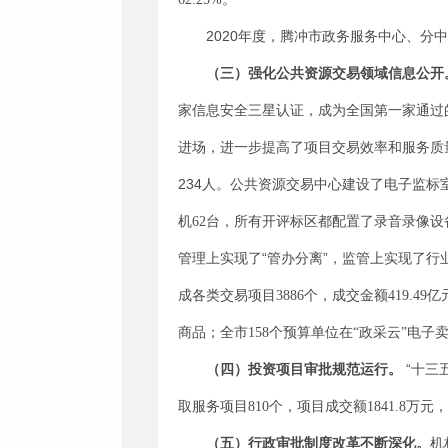
2020
年度
，腾冲市政务服务中心、分中
（三）强化公共资源交易领域信息公开
家信息安全三星认证，成为全国第一家通过
进场，进一步提高了项目交易效率和服务质
234
人
。
公共资源交易中心建设了电子监标
机
62
台，所有开评标区都配置了录音录像设
“
”
管理上实现了
管办分离
，监管上实现了行
成各类交易项目
3886
个，成交金额
419.49
亿
商品；全市
158
个预算单位在
“
政采云
”
电子
“
（
四
）投资项目审批规范运行。
十三
取服务项目
810
个，项目成交额
1841.8
万元，
（
五
）行政审批制度改革不断深化。
机