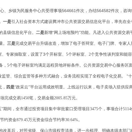
564661
564582
心、乡镇为民服务中心共受理事项
件次，办结
件次，咨询
。
一
是
引入社会资本方式建设腾冲市公共资源交易信息化平台，
率先在全
“
的县级信息化平台。
二
是
新增
网上场地预约
”
功能。凡进入公共资源交易
量。
三
是
完成交易平台升级改造，增加了电子答辩室、电子门牌、专家人
3
室、专家抽取室，设置了
个开标室、
5
个评标室、
2
个竞争性谈判室和能容
备，
5
个电子评标室均满足远程异地评标条件。公共资源交易中心服务区
“
业监管、综合监管等多种方式融合，业务流程实现了全程电子化交易。
“
元，
四
是
政采云
”
平台运用成效明显。上线运行以来，电子卖场入驻供应
卖场完成交易
1450
笔，交易金额
2005.85
万元。
五
”
期间，全市通过投资项目集中审批窗口受理项目
3475
个，事项合计
5114
节约资金
879.45
万元资金综合节约率
30.64%
。
构改革后，对照省级、保山市级权责清单，进一步梳理、明确本级本部门