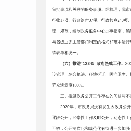
审批事项和关联的服务事项。经梳理，
我市
征收
17
项、行政给付
37
项、行政检查
240
项
理、规范，编制政务服务中心办事指南，编
与省级业务主管部门制定的格式和范本进行
请表单相统一。
“12345”
20
（六）
推进
政府热线工作。
设管理、综合执法、征地拆迁、医疗卫生、
群众满意度
100%
。
三、
推进政务公开工作存在的问题与不
2020
年
，
市政务局
没有发生因
政务
公开
逐段公开，经常性工作及时公开，动态性工
不够
，
公开制度化和规范化有待进一步加强