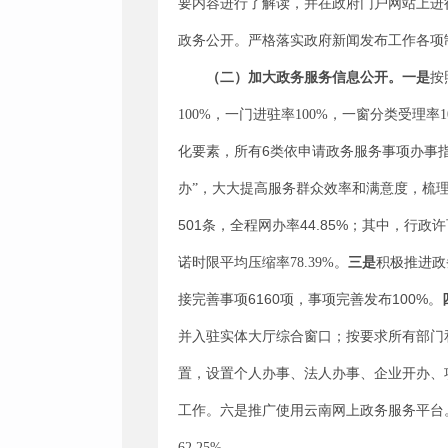
要内容进行了解读，并在政府门户网站上进
政务公开。严格落实政府新闻发布工作各项
（二）加大政务服务信息公开。
一是
按
100%
，一门进驻率
100%
，一窗分类受理率
6
化要素，所有
类依申请政务服务事项办事
办
”
，大大提高服务群众效率和满意度，梳
501
44.85%
条，
全程网办率
；其中，行政许
诺时限平均压缩率
78.39%
。
三是
积极推进政
6160
100%
接完善事项
项，事项完善发布
。
并入驻实体大厅综合窗口；按要求所有部门
置，设置个人办事、法人办事、企业开办、
工作。六是推广使用云南网上政务服务平台
62.25%
。