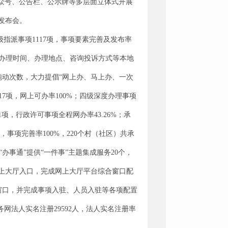
众号、公告栏、公示牌等多层面立体式开展
发布会。
级指派事项
1117
项，事项要素完善及发布率
办理时间、办理地点、咨询投诉方式等本地
跑动次数，大力提倡
“
网上办、马上办、一次
17
项，网上可办率
100%
；
四级深度办理事项
1
项，行政许可事项全程网办率
43.26%
；承
，事项完善率
100%
，
220
个村（社区）共承
“
办事通
”
提供
“
一件事
”
主题集成服务
20
个，
上大厅入口，完成
网上
大厅
平台
综合窗口配
窗口，
并
完成事项入驻、人员入驻等各项
配置
务网法人实名注册
29592
人，法人实名注册率