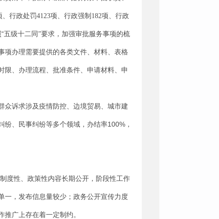
项、行政处罚
4123
项、行政强制
182
项、行政
“
照
五级十二同
”
要求，加强审批服务事项的梳
事项办理需要提供的各类文件、材料、表格
时限、办理流程、批准条件、申请材料、申
群众诉求涉及
疫情防控、边境贸易、
城市建
100%
纠纷、民事纠纷等多个领域，办结率
，
制度性、政策性内容长期公开，阶段性工作
单一，发布信息量较少；
政务
公开宣传力度
作推广上存在着一定制约
。