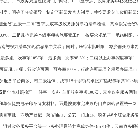
LED
行公开。市政务局通过政府门户网站、
显示屏、政务服务中心微信公
制度，明确了分管领导，制定了新闻发言人制度，并按要求参加政府新闻
“
照全省
五级十二同
”
要求完成本级政务服务事项清单梳理，共承接完善省
100%
。
二是
规范完善本级事项实施要素工作，按要求规范了、承诺时限、
指南与权力清单实现信息集中关联；同时，压缩审批时限，减少群众办事
理最多跑一次事项
1098
项，最多跑一次率
98.3%
；二级以上办事深度事项
11
可事项
534
项，行政许可网上可办率
100%
，行政许可事项全程网办事项
23
18
务服务平台向乡、村二级延伸，我市
个乡镇共承接并指派事项共
1026
项
“
四是
全市对照梳理
一件事一次办
”
主题服务事项
100
项，云南政务服务网和
和单位提交电子印章备案材料。
五是
按要求完成政府门户网站设置统一网
8
项目审批、不动产登记、跨省通办、公安一门通办、税务
共
个综合服务
45578
。通过政务服务平台统一业务办理系统共完成办件
件，云南政务服