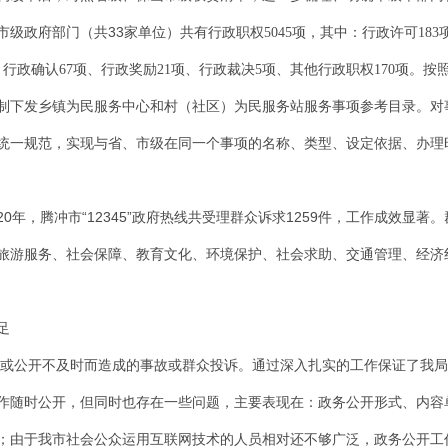
33
市级政府部门（共
家单位）共有行政职权
5045
项，其中：行政许可
183
、行政确认
67
项、行政奖励
21
项、行政裁决
5
项、其他行政职权
170
项。
按
制下发乡镇为民服务中心和村（社区）为民服务站服务事项参考目录。对
统一规范，实现与省、市级在同一个事项的名称、类型、设定依据、办理
20
“12345”
1259
年，腾冲
市
政府热线共受理群众诉求
件
，工作成效显著。
旅游服务、社会保障、教育文化、环境保护、社会求助、交通管理、经济
足
或公开不及时而造成的事故或群众投诉。通过深入扎实的工作保证了我局
作随时公开
，
但同时也存在一些问题，主要表现在：
政务
公开形式、内容
；
由于我
市
社会公众运用互联网技术的人员相对还不够
广泛
，
政务
公开工