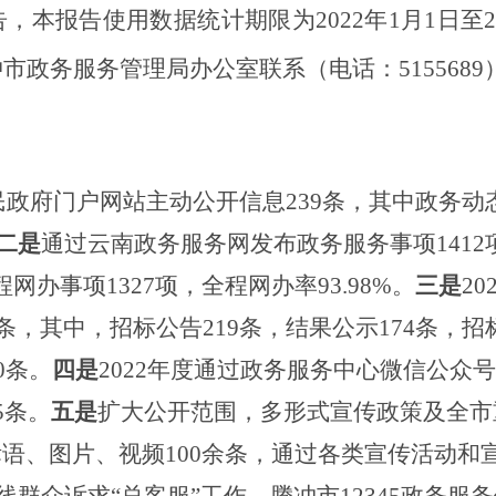
本报告使用数据统计期限为2022年1月1日至20
政务服务管理局办公室联系（电话：5155689
民
政府门户网站主动公开信息239条，其中政务动
二是
通过云南政务服务网发布政务服务事项141
程网办事项
1327
项，全程网办率
93.98
%。
三是
2
条，其中，招标公告219条，结果公示174条，招
0条。
四是
20
22年度通过政务服务中心微信公众号
5条。
五是
扩大公开范围，多形式宣传政策及全市
语、图片、视频100
余条
，
通过各类宣传活动和