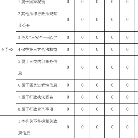
1.属于国家秘密
0
0
0
0
0
2.其他法律行政法规禁
0
0
0
0
0
止公开
3.危及“三安全一稳定”
0
0
0
0
0
）不予公
4.保护第三方合法权益
0
0
0
0
0
5.属于三类内部事务信
0
0
0
0
0
息
6.属于四类过程性信息
0
0
0
0
0
7.属于行政执法案卷
0
0
0
0
0
8.属于行政查询事项
0
0
0
0
0
1.本机关不掌握相关政
0
0
0
0
0
府信息