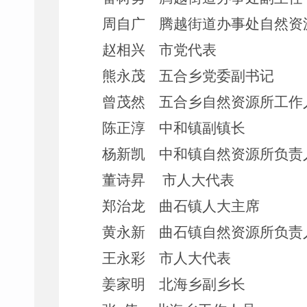
周自广
腾越街道办事处自然资
赵相兴
市党代表
熊永茂
五合乡党委副书记
曾茂然
五合乡自然资源所工作
陈正淳
中和镇副镇长
杨新凯
中和镇自然资源所负责
董诗
昇
市人大代表
郑治龙
曲石镇人大主席
黄永新
曲石镇自然资源所负责
王永彩
市人大代表
姜家明
北海乡副乡长