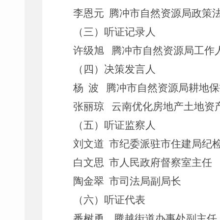
李恩元
腾冲市自然资源局政策
（三）听证记录人
许级旭
腾冲市自然资源局工作
（四）决策发言人
杨
波
腾冲市自然资源局耕地保
张丽琼
云南优化房地产土地资
（五）听证监察人
刘文道
市纪委派驻市住建局纪
白文思
市人民政府督察室主任
陶金翠
市司法局副局长
（六）听证代表
番树勇
腾越街道办事处副主任