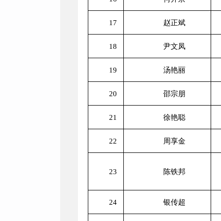
17
赵正斌
18
尹文凤
19
汤艳丽
20
邵宗朋
21
徐艳聪
22
周享金
23
陈铁邦
24
银传超