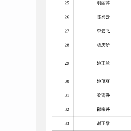
25
明丽萍
26
陈兴云
27
李云飞
28
杨庆所
29
姚正兰
30
姚茂爽
31
梁鸾香
32
邵宗芹
33
谢正黎