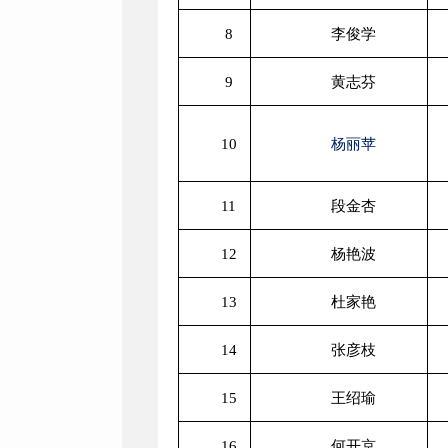
8
李俊学
9
黄志芬
10
杨丽苹
11
段金杏
12
杨艳波
13
杜家艳
14
张彦枝
15
王绍瑜
16
何开京