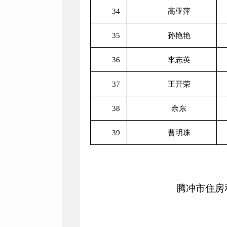
34
高亚萍
35
孙艳艳
36
李志英
37
王开荣
38
余东
39
曹明珠
腾冲市住房