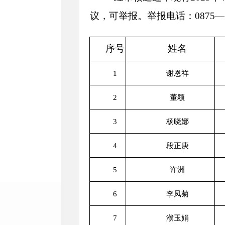
议，可举报。举报电话：0875—51
序号
姓名
1
谢恩祥
2
董颖
3
杨晓娜
4
段正庚
5
许洲
6
李凤菊
7
濮玉娟