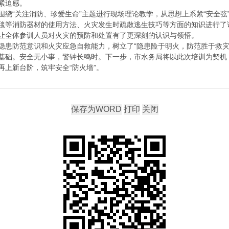
紧迫感。
围绕“关注消防、珍爱生命”主题进行现场理论教学，从思想上系紧“安全弦
毯等消防器材的使用方法、火灾发生时疏散逃生技巧等方面的知识进行了
让全体参训人员对火灾的预防和处置有了更深刻的认识与领悟。
隐患防范意识和火灾应急自救能力，树立了“隐患险于明火，防范胜于救灾
基础。安全无小事，警钟长鸣时。下一步，市水务局将以此次培训为契机
上新台阶，筑牢安全“防火墙”。