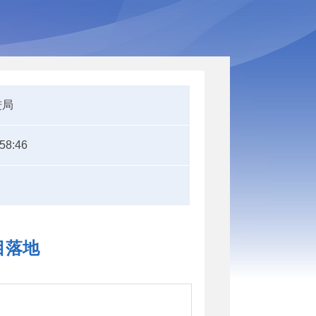
进局
:58:46
目落地