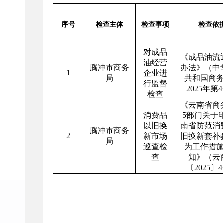
序号
检查主体
检查事项
检查依
对成品
《成品油流
油经营
腾冲市商务
办法》（中
1
企业进
局
共和国商
行监督
2025年第
检查
《云南省商
消费品
5部门关于
以旧换
南省防范消
腾冲市商务
2
新市场
旧换新套补
局
巡查检
为工作措
查
知》（云
〔2025〕