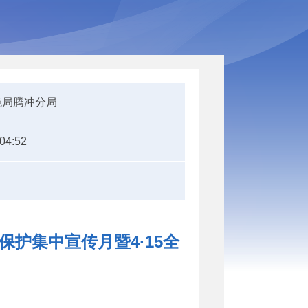
境局腾冲分局
:04:52
保护集中宣传月暨4·15全