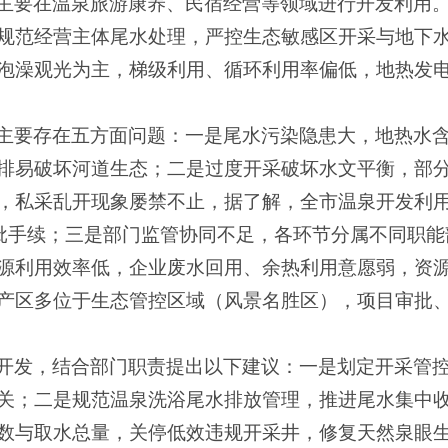
主要在温泉旅游康养、民宿经营等领域进行开发利用
规范经营主体尾水处理，严控生态敏感区开采与地下
泡澡观光为主，梯级利用、循环利用率偏低，地热发
主要存在五方面问题：一是尾水污染隐患大，地热水
排易破坏河道生态；二是过度开采破坏水文平衡，部
，私采乱开现象屡禁不止，据了解，全市温泉开发利
审批手续；三是部门监管协同不足，各环节分属不同职
源利用效率低，企业废水回用、余热利用意愿弱，资
产区多位于生态管控区域（风景名胜区），项目审批
开发，结合部门职责提出以下建议：一是划定开采管
关；二是规范温泉洗浴尾水排放管理，推进尾水集中
数与取水总量，关停低效违规开采井，修复天然泉眼