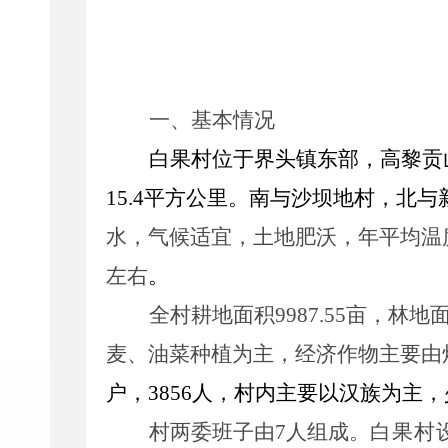
一、
基本情况
白果
村
位于界头镇东部，高黎贡
15.4
平方公里
。
南与沙坝地
村
，北与
水，气候适宜，土地肥沃，年平均温
左右
。
全村
耕地面积
9987.55
亩
，
林地
麦、油菜种植为主，经济作物主要由
户，
38
56
人，村内主要以汉族为主，
村
两委班子由
7
人组成。
白果村