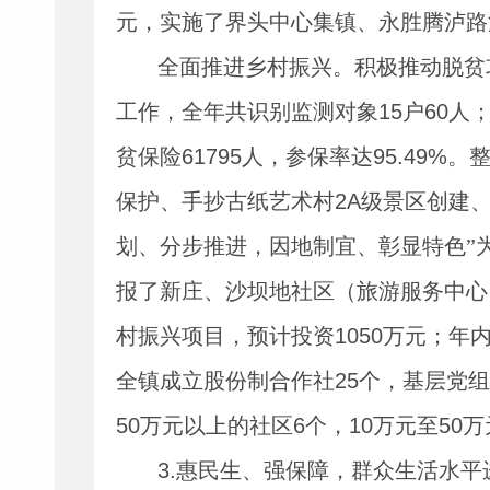
元，实施了界头中心集镇、永胜腾泸路
全面推进乡村振兴。积极推动脱贫
工作，全年共识别监测对象
15
户
60
人
贫保险
61795
人，参保率达
95.49%
。
保护、手抄古纸艺术村
2A
级景区创建
划、分步推进，因地制宜、彰显特色”为
报了新庄、沙坝地社区（旅游服务中心
村振兴项目，预计投资
1050
万元；年
全镇成立股份制合作社
25
个，基层党组
50
万元以上的社区
6
个，
10
万元至
50
万
3.
惠民生、强保障，群众生活水平