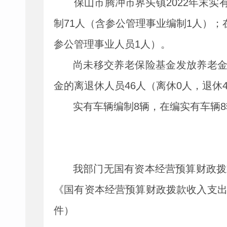
保山市腾冲市界头镇
2022
年末实
制
71
人（含参公管理事业编制
1
人）；
参公管理事业人员
1
人）。
尚未移交养老保险基金发放养老
金的离退休人员
46
人（离休
0
人，退休
实有车辆编制
8
辆，在编实有车辆
8
我部门无国有资本经营预算财政拨
《国有资本经营预算财政拨款收入支
件）