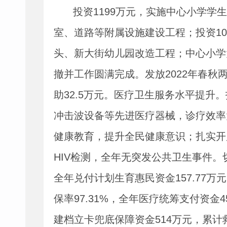
投资
1199
万元，实施中心小学学生
室、道路等附属设施建设工程；投资
10
头、新大街幼儿园改造工程；中心小学
撤并工作圆满完成。发放
2022
年春秋
助
32.5
万元。医疗卫生服务水平提升。
冲击波设备等先进医疗器械，诊疗效率
健康教育，提升全民健康意识；扎实开
HIV
检测，全年无突发公共卫生事件。
全年兑付计划生育惠民资金
157.77
万元
保率
97.31%
，全年医疗统筹支付资金
4
建档立卡兜底保障资金
514
万元，累计