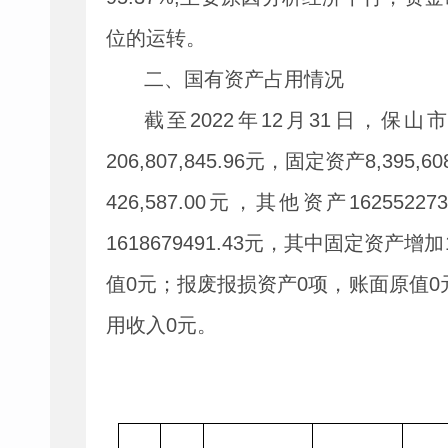
位的运转。
二、国有资产占用情况
截至
2022
年
12
月
31
日，保山
206,807,845.96
元，固定资产
8,395,60
426,587.00
元，其他资产
162552273
1618679491.43
元，其中固定资产增加
值
0
元；报废报损资产
0
项，账面原值
0
用收入
0
元。