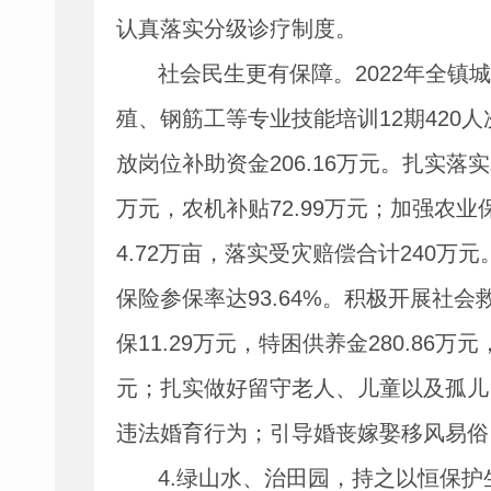
认真落实分级诊疗制度。
社会民生更有保障。
2022
年全镇城
殖、钢筋工等专业技能培训
12
期
420
人
放岗位补助资金
206.16
万元。扎实落实
万元，农机补贴
72.99
万元；加强农业
4.72
万亩，落实受灾赔偿合计
240
万元
保险参保率达
93.64%
。积极开展社会
保
11.29
万元，特困供养金
280.86
万元
元；扎实做好留守老人、儿童以及孤儿
违法婚育行为；引导婚丧嫁娶移风易俗
4.
绿山水、治田园，持之以恒保护