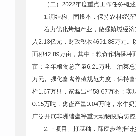
（二）
2022
年度重点工作任务概述
1.
调结构、固根本，保持农村经济
着力优化烤烟产业，做强镇域经济
入
2.13
亿元，财政税收
4691.88
万元。
面积
42.89
万亩，其中：粮食作物播种
亩；全年粮食总产量
6.21
万吨，油菜总
万元。强化畜禽养殖规范力度，保持畜
栏
1.67
万只，家禽出栏
58.67
万羽；实
0.15
万吨，禽蛋产量
0.04
万吨，水牛奶
广泛开展非洲猪瘟等重大动物疫病防控
2.
上项目、打基础，蹄疾步稳推进