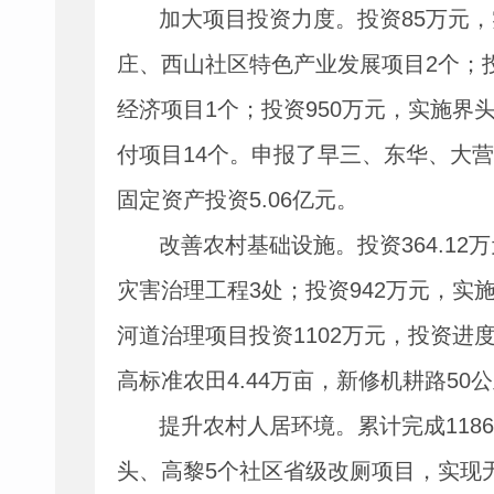
加大项目投资力度。投资
85
万元，
庄、西山社区特色产业发展项目
2
个；
经济项目
1
个；投资
950
万元，实施界
付项目
14
个。申报了早三、东华、大营
固定资产投资
5.06
亿元。
改善农村基础设施。投资
364.12
万
灾害治理工程
3
处；投资
942
万元，实
河道治理项目投资
1102
万元，投资进
高标准农田
4.44
万亩，新修机耕路
50
公
提升农村人居环境。累计完成
1186
头、高黎
5
个社区省级改厕项目，实现