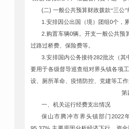
(
二
)
一般公共预算财政拨款
“三公
1.
安排因公出国（境）团组
0
个，
2.
购置车辆
0
辆。开支一般公共预
过路过桥费、保险费等。
3.
安排国内公务接待
282
批次（其
要用于各级督导巡查组对界头镇各项
设、厕所革命、疫情防控、党建等工作
第
一、机关运行经费支出情况
保山市腾冲市界头镇部门
2022
95.37%,
主要原因分析经济下行，资金