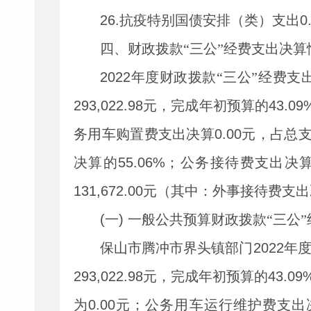
26.
抗疫特别国债安排（类）支出
0
四、财政拨款
“三公”经费支出决
2022
年度财政拨款
“
三公
”
经费支
293,022.98
元，完成年初预算的
43.09
务用车购置费支出决算
0.00
元，占总
决算的
55.06%
；公务接待费支出决
131,672.00
元（其中：外事接待费支出
(
一
)
一般公共预算财政拨款
“三公
保山市腾冲市界头镇部门
2022
年
293,022.98
元，完成年初预算的
43.09
为
0.00
元；公务用车运行维护费支出