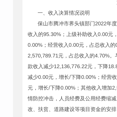
一、收入决算情况说明
保山市腾冲市界头镇部门
2022
年度
收入的
95.30%
；上级补助收入
0.00
元
0.00%
；经营收入
0.00
元，占总收入的
2,570,789.71
元，占总收入的
4.70%
。
款收入减少
12,136,776.22
元，下降
18.
减少
0.00
元，增长
/
下降
0.00%
；经营收
元，增长
/
下降
0.00%
；其他收入增加
2
情防控冲击，人员经费及公用经费缩减
改、扶贫、道路建设等项目资金的安排