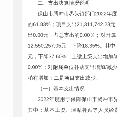
二、支出决算情况说明
保山市腾冲市界头镇部门
2022
年度
的
61.83%
；项目支出
21,311,742.23
元
出
0.00
元，占总支出的
0.00
％；对附属
12,550,257.05
元，下降
18.35%
。其中
元，下降
37.60%
；上缴上级支出增加
/
0.00%
；对附属单位补助支出增加
/
减
稍有增加；二是项目支出减少。
（一）基本支出情况
2022
年度用于保障保山市腾冲市
其中：基本工资、津贴补贴等人员经