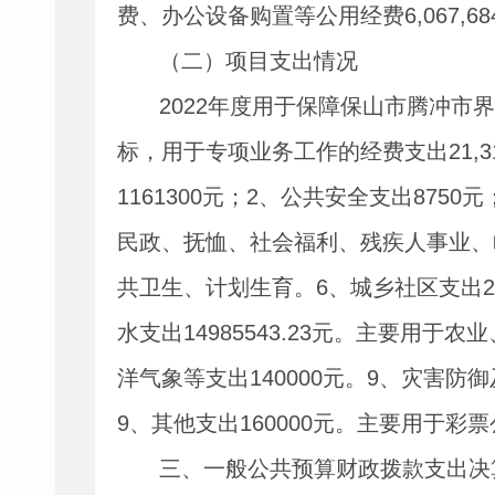
费、办公设备购置等公用经费
6,067,68
（二）项目支出情况
2022
年度用于保障保山市腾冲市
标，用于专项业务工作的经费支出
21,3
1161300
元；
2
、公共安全支出
8750
元
民政、抚恤、社会福利、残疾人事业、
共卫生、计划生育。
6
、城乡社区支出
2
水支出
14985543.23
元。主要用于农业
洋气象等支出
140000
元。
9
、灾害防御
9
、其他支出
160000
元。主要用于彩票
三、一般公共预算财政拨款支出决