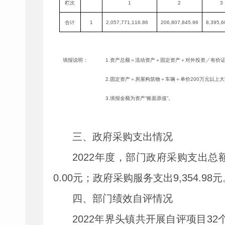
栏次
1
2
3
合计
1
2,057,771,116.86
206,807,845.96
8,395,6
填报说明：
1.
资产总额＝流动资产＋固定资产＋对外投资／有价
2.
固定资产＝房屋构筑物＋车辆＋单价
200
万元以上大
3.
填报金额为资产“账面原值”。
三、政府采购支出情况
2022
年度，部门政府采购支出总
0.00
元；政府采购服务支出
9,354.98
元
四、部门绩效自评情况
2022
年界头镇共开展自评项目
32