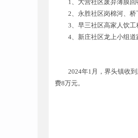
1、
大营社区废弃薄膜回
2、
永胜社区岗棉河、桥
3、
早三社区高家人饮工
4、
新庄社区龙上小组道
20
24
年
1
月，
界头
镇
收到
费
8
万元
。