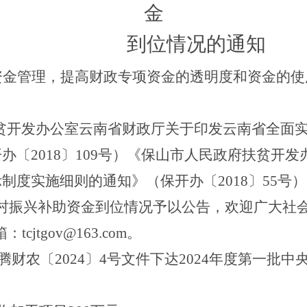
金
到位
情况的通知
资金管理，提高财政
专项
资金的透明度和资金的使
贫开发办公室云南省财政厅关于印发云南省全面
开办
〔
2018
〕
109
号
）《保山市人民政府扶贫开发
示制度实施细则的通知》（保开办
〔
2018
〕
55
号
）
村振兴补助资金
到位
情况予以公告，欢迎广大社
箱：
tcjtgov@163.com
。
腾财农〔
202
4
〕
4
号
文件下达
2024
年度第一批中