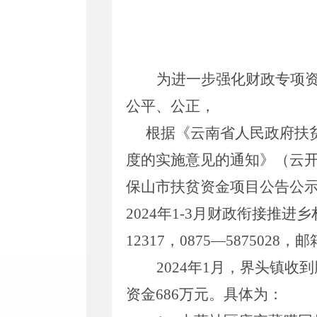
为进一步强化财政
专项
公平、公正，
根据《云南省人民政府扶
度的实施意见的通知》（云
保山市扶贫资金项目公告公
20
24
年
1-3
月财政衔接推进乡
12317
，
0875—5875028
，邮
20
24
年
1
月，
界头
镇
收到
资金
686
万元
。具体为：