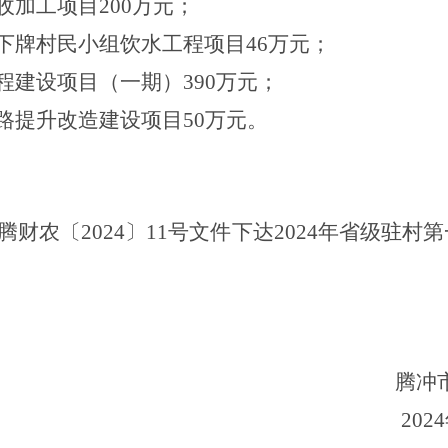
收加工项目
200
万元
；
下牌村民小组饮水工程项目
46
万元
；
程建设项目（一期）
390
万元
；
路提升改造建设项目
50
万元
。
腾财农〔
2024
〕
11
号
文件下达
2024
年省级驻村第
腾冲市界头镇人
20
24