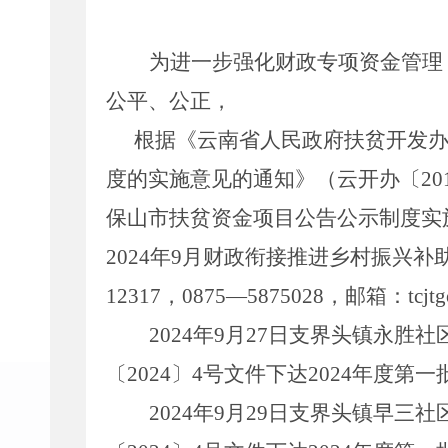
为进一步强化财政
专项
资金管理
公平、公正，
根据《云南省人民政府扶贫开发
度的实施意见的通知》（云开办
〔
20
保山市扶贫资金项目公告公示制度实
20
24
年
9
月财政衔接推进乡村振兴补
12317
，
0875—5875028
，邮箱：
tcj
20
24
年
9
月
27
日支界头镇永胜社
〔
20
24
〕
4
号
文件下达
2024
年度第一
2024
年
9
月
2
9
日
支界头镇早三社