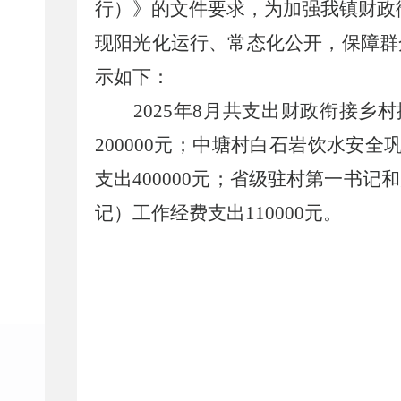
行）》的
文件要求，为加强我镇财政
现阳光化运行、常态化公开，保障群
示如下：
202
5
年
8
月
共支出财政衔接乡村
200000
元；中塘村白石岩饮水安全
支出
400000
元；省级驻村第一书记和
记）工作经费支出
110000
元。
2